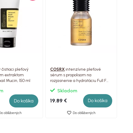
čistiaci pleťový
COSRX
intenzívne pleťové
ým extraktom
sérum s propolisom na
il Mucin, 150 ml
rozjasnenie a hydratáciu Full Fit
Propolis Light Ampoule, 30ml
om
Skladom
19.89 €
Do košíka
Do košíka
Do obľúbených
Do obľúbených