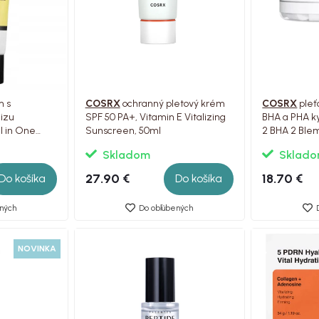
m s
COSRX
ochranný pletový krém
COSRX
pleť
lizu
SPF 50 PA+, Vitamin E Vitalizing
BHA a PHA k
l in One
Sunscreen, 50ml
2 BHA 2 Ble
Serum, 50 g
Skladom
Sklad
27.90 €
18.70 €
Do košíka
Do košíka
ných
Do obľúbených
NOVINKA