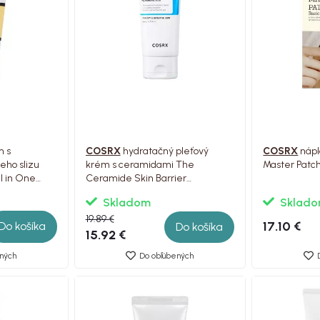
m s
COSRX
hydratačný pleťový
COSRX
nápl
eho slizu
krém s ceramidami The
Master Patch
l in One
Ceramide Skin Barrier
Moisturizer, 80 ml
Skladom
Sklad
19.89 €
17.10 €
Do košíka
Do košíka
15.92 €
ných
Do obľúbených