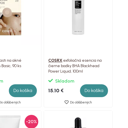
asti na akné
COSRX
exfoliačná esencia na
 Basic, 90 ks
čierne bodky BHA Blackhead
Power Liquid, 100ml
om
Skladom
15.10 €
Do košíka
Do košíka
Do obľúbených
Do obľúbených
-20%