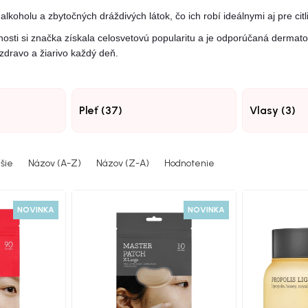
lkoholu a zbytočných dráždivých látok, čo ich robí ideálnymi aj pre citli
rnosti si značka získala celosvetovú popularitu a je odporúčaná derma
zdravo a žiarivo každý deň.
Pleť (37)
Vlasy (3)
šie
Názov (A-Z)
Názov (Z-A)
Hodnotenie
NOVINKA
NOVINKA