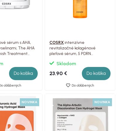
ové sérum s AHA,
COSRX
intenzívne
yselinami, The AHA
revitalizačné kolagénové
mish Treatment
pleťové sérum, 5 PDRN
Collagen Intense Vitalizing
om
Skladom
Serum, 100ml
23.90 €
Do košíka
Do košíka
Do obľúbených
Do obľúbených
NOVINKA
NOVINKA