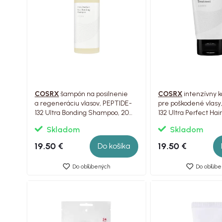
COSRX
šampón na posilnenie
COSRX
intenzívny k
a regeneráciu vlasov, PEPTIDE-
pre poškodené vlasy,
132 Ultra Bonding Shampoo, 200
132 Ultra Perfect Hai
ml
Treatment, 120ml
Skladom
Skladom
19.50 €
19.50 €
Do košíka
Do obľúbených
Do obľúbe