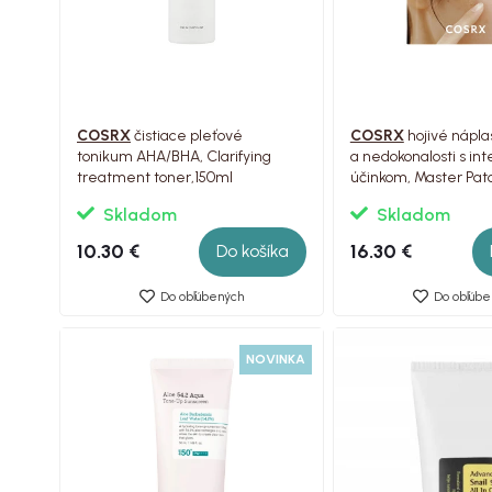
COSRX
čistiace pleťové
COSRX
hojivé nápla
tonikum AHA/BHA, Clarifying
a nedokonalosti s in
treatment toner,150ml
účinkom, Master Patc
Skladom
Skladom
10.30 €
16.30 €
Do košíka
Do obľúbených
Do obľúbe
NOVINKA