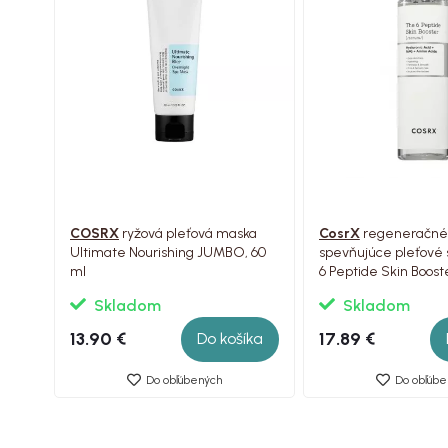
COSRX
ryžová pleťová maska ​​
CosrX
regeneračné
Ultimate Nourishing JUMBO, 60
spevňujúce pleťové
ml
6 Peptide Skin Boos
150 ml
Skladom
Skladom
13.90 €
17.89 €
Do košíka
Do obľúbených
Do obľúbe