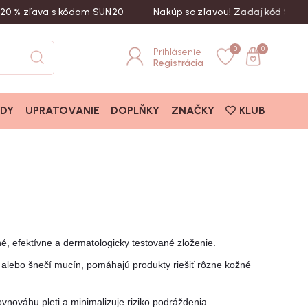
ľava s kódom SUN20
Nakúp so zľavou! Zadaj kód SUN20
0
0
Prihlásenie
Registrácia
ADY
UPRATOVANIE
DOPLŇKY
ZNAČKY
KLUB
é, efektívne a dermatologicky testované zloženie.
is alebo šnečí mucín, pomáhajú produkty riešiť rôzne kožné
ovnováhu pleti a minimalizuje riziko podráždenia.