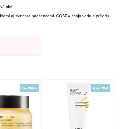
vú pleť.
tológmi aj skincare nadšencami. COSRX spája vedu a prírodu,
NOVINKA
NOVINKA