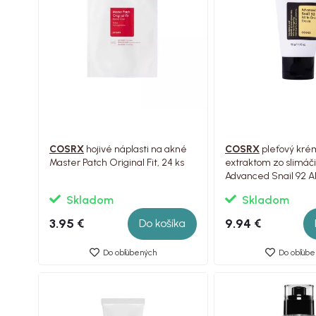
COSRX
hojivé náplasti na akné
COSRX
pleťový kré
Master Patch Original Fit, 24 ks
extraktom zo slimáči
Advanced Snail 92 Al
Cream Tube, 50 g
Skladom
Skladom
3.95 €
9.94 €
Do košíka
Do obľúbených
Do obľúbe