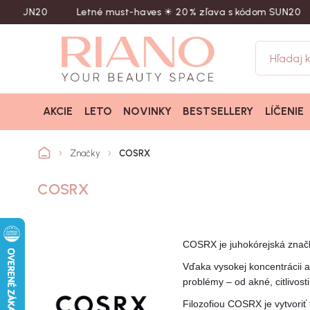
N20
Letné must-haves ☀︎ 20 % zľava s kódom SUN20
Na
AKCIE
LETO
NOVINKY
BESTSELLERY
LÍČENIE
Značky
COSRX
COSRX
COSRX je juhokórejská značka
Vďaka vysokej koncentrácii a
problémy – od akné, citlivosti
Filozofiou COSRX je vytvoriť 