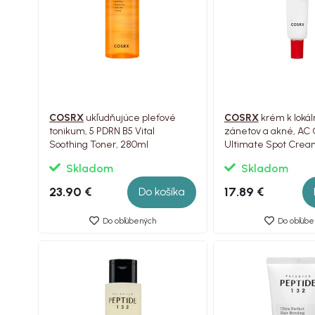
COSRX
ukľudňujúce pleťové
COSRX
krém k lokál
tonikum, 5 PDRN B5 Vital
zánetov a akné, AC C
Soothing Toner, 280ml
Ultimate Spot Crea
Skladom
Skladom
23.90 €
17.89 €
Do košíka
Do obľúbených
Do obľúbe