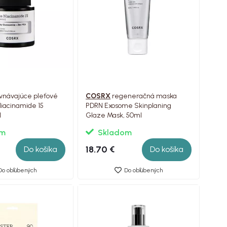
vnávajúce pleťové
COSRX
regeneračná maska ​​
iacinamide 15
PDRN Exosome Skinplaning
l
Glaze Mask, 50ml
om
Skladom
18.70 €
Do košíka
Do košíka
Do obľúbených
Do obľúbených