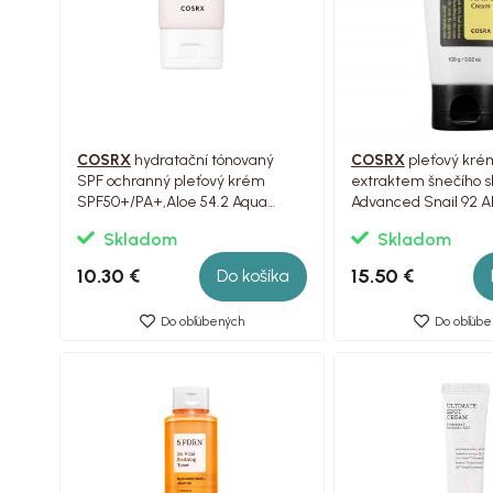
COSRX
hydratační tónovaný
COSRX
pleťový kré
SPF ochranný pleťový krém
extraktem šnečího s
SPF50+/PA+,Aloe 54.2 Aqua
Advanced Snail 92 Al
ToneUp, 50ml
Cream Tube, 100g
Skladom
Skladom
10.30 €
15.50 €
Do košíka
Do obľúbených
Do obľúbe