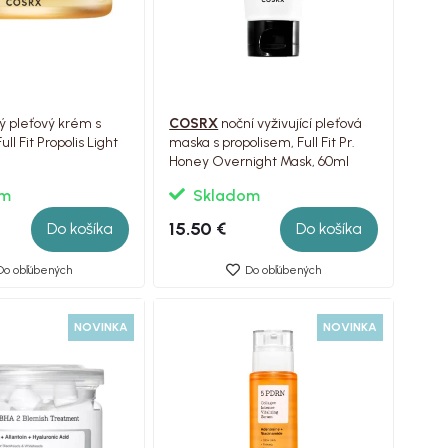
ý pleťový krém s
COSRX
noční vyživující pleťová
ll Fit Propolis Light
maska s propolisem, Full Fit Pr.
l
Honey Overnight Mask, 60ml
om
Skladom
15.50 €
Do košíka
Do košíka
Do obľúbených
Do obľúbených
NOVINKA
NOVINKA