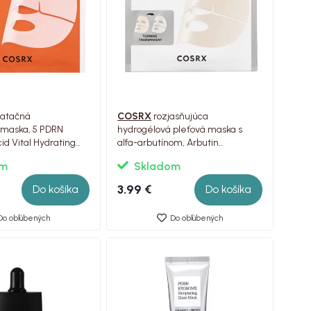
atačná
COSRX
rozjasňujúca
 maska, 5 PDRN
hydrogélová pleťová maska ​​s
id Vital Hydrating
alfa-arbutínom, Arbutin
k, 1ks
Discoloration Hydrogel Mask, 1ks
om
Skladom
3.99 €
Do košíka
Do košíka
Do obľúbených
Do obľúbených