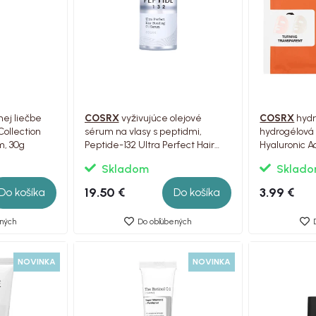
nej liečbe
COSRX
vyživujúce olejové
COSRX
hydr
ollection
sérum na vlasy s peptidmi,
hydrogélová
m, 30g
Peptide-132 Ultra Perfect Hair
Hyaluronic Ac
Bonding Oil Serum, 28ml
Hydrogél Mas
Skladom
Sklad
19.50 €
3.99 €
Do košíka
Do košíka
ných
Do obľúbených
NOVINKA
NOVINKA