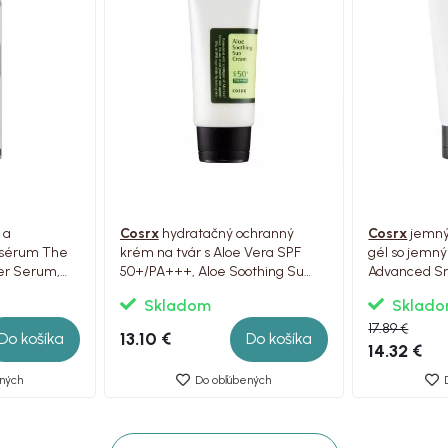
 a
Cosrx
hydratačný ochranný
Cosrx
jemný 
 sérum The
krém na tvár s Aloe Vera SPF
gél so jemn
ter Serum,
50+/PA+++, Aloe Soothing Sun
Advanced Sna
Cream, 50ml
Skladom
Sklad
17.89 €
13.10 €
Do košíka
Do košíka
14.32 €
ných
Do obľúbených