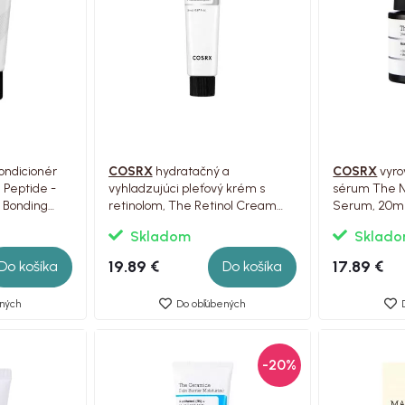
ondicionér
COSRX
hydratačný a
COSRX
vyro
 Peptide -
vyhladzujúci pleťový krém s
sérum The N
r Bonding
retinolom, The Retinol Cream
Serum, 20m
0.1, 20ml
Skladom
Sklad
19.89 €
17.89 €
Do košíka
Do košíka
ných
Do obľúbených
-20%