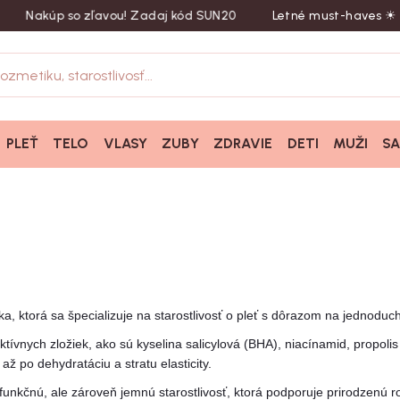
kúp so zľavou! Zadaj kód SUN20
Letné must-haves ☀︎ 20 % z
PLEŤ
TELO
VLASY
ZUBY
ZDRAVIE
DETI
MUŽI
S
, ktorá sa špecializuje na starostlivosť o pleť s dôrazom na jednoduch
ktívnych zložiek, ako sú kyselina salicylová (BHA), niacínamid, propol
 až po dehydratáciu a stratu elasticity.
funkčnú, ale zároveň jemnú starostlivosť, ktorá podporuje prirodzenú r