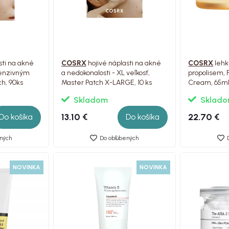
sti na akné
COSRX
hojivé náplasti na akné
COSRX
lehk
tenzivným
a nedokonalosti - XL veľkosť,
propolisem, Fu
h, 90ks
Master Patch X-LARGE, 10 ks
Cream, 65m
Skladom
Sklad
13.10 €
22.70 €
Do košíka
Do košíka
ných
Do obľúbených
NOVINKA
NOVINKA