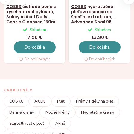
COSRX
čistiaca pena s
COSRX
hydratačná
kyselinou salicylovou,
pleťová esencia so
Salicylic Acid Daily
šnečím extraktom,
Gentle Cleanser, 150ml
Advanced Snail 96
Mucín, 100ml
Skladom
Skladom
7.90 €
13.90 €
Do košíka
Do košíka
Do obľúbených
Do obľúbených
ZARADENÉ V
COSRX
AKCIE
Pleť
Krémy a gély na pleť
Denné krémy
Nočné krémy
Hydratačné krémy
Starostlivosť o pleť
Akné