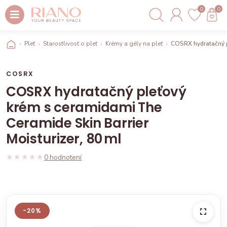
0
0
Pleť
Starostlivosť o pleť
Krémy a gély na pleť
COSRX hydratačný p
COSRX
COSRX hydratačný pleťový
krém s ceramidami The
Ceramide Skin Barrier
Moisturizer, 80 ml
★★★★★
★★★★★
0 hodnotení
-20%