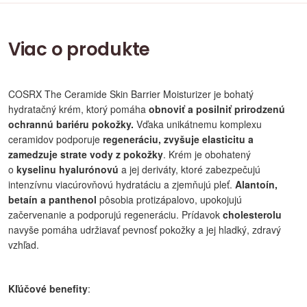
Viac o produkte
COSRX The Ceramide Skin Barrier Moisturizer je bohatý
hydratačný krém, ktorý pomáha
obnoviť a posilniť prirodzenú
ochrannú bariéru pokožky.
Vďaka unikátnemu komplexu
ceramidov podporuje
regeneráciu, zvyšuje elasticitu a
zamedzuje strate vody z pokožky
. Krém je obohatený
o
kyselinu hyalurónovú
a jej deriváty, ktoré zabezpečujú
intenzívnu viacúrovňovú hydratáciu a zjemňujú pleť.
Alantoín,
betaín a panthenol
pôsobia protizápalovo, upokojujú
začervenanie a podporujú regeneráciu. Prídavok
cholesterolu
navyše pomáha udržiavať pevnosť pokožky a jej hladký, zdravý
vzhľad.
Kľúčové benefity
: