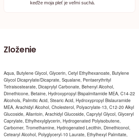
keďže moja pleť je veľmi suchá.
Zloženie
Aqua, Butylene Glycol, Glycerin, Cetyl Ethylhexanoate, Butylene
Glycol Dicaprylate/Dicaprate, Squalane, Pentaerythrityl
Tetraisostearate, Dicaprylyl Carbonate, Behenyl Alcohol,
Dimethicone, Betaine, Hydroxypropyl Bispalmitamide MEA, C14-22
Alcohols, Palmitic Acid, Stearic Acid, Hydroxypropyl Bislauramide
MEA, Arachidyl Alcohol, Cholesterol, Polyacrylate-13, C12-20 Alkyl
Glucoside, Allantoin, Arachidyl Glucoside, Caprylyl Glycol, Glyceryl
Caprylate, Ethylhexylglycerin, Hydrogenated Polyisobutene,
Carbomer, Tromethamine, Hydrogenated Lecithin, Dimethiconol,
Cetearyl Alcohol, Polyglyceryl-10 Laurate, Ethylhexyl Palmitate,