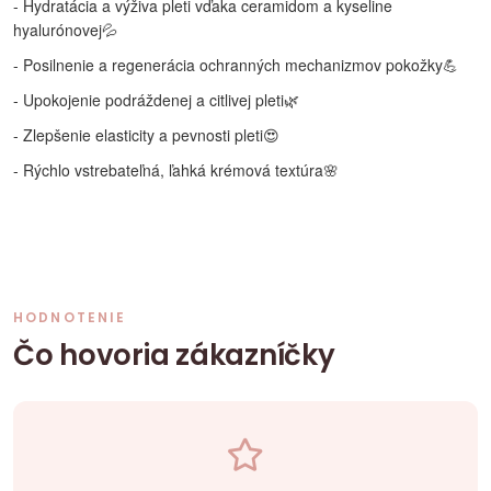
- Hydratácia a výživa pleti vďaka ceramidom a kyseline
hyalurónovej💦
- Posilnenie a regenerácia ochranných mechanizmov pokožky💪
- Upokojenie podráždenej a citlivej pleti🌿
- Zlepšenie elasticity a pevnosti pleti😍
- Rýchlo vstrebateľná, ľahká krémová textúra🌸
HODNOTENIE
Čo hovoria zákazníčky