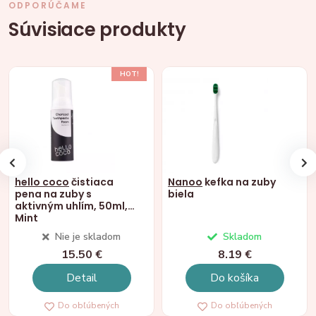
ODPORÚČAME
Súvisiace produkty
HOT!
hello coco
čistiaca
Nanoo
kefka na zuby
pena na zuby s
biela
aktivným uhlím, 50ml,
Mint
Nie je skladom
Skladom
15.50 €
8.19 €
Detail
Do košíka
Do obľúbených
Do obľúbených