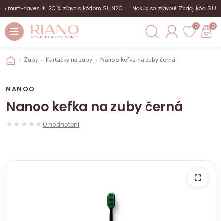
 must-haves ☀︎ 20 % zľava s kódom SUN20
Nakúp so zľavou! Zadaj kód SUN20
0
0
Zuby
Kartáčky na zuby
Nanoo kefka na zuby černá
NANOO
Nanoo kefka na zuby černá
★★★★★
★★★★★
0 hodnotení