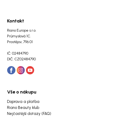
Kontakt
Riano Europe s.r.o.
Průmyslová 1C.
Prostějov, 796 01
IČ: 02484790
DIČ: CZ02484790
Vše o nákupu
Doprava a platba
Riano Beauty klub
Nejčastější dotazy (FAQ)