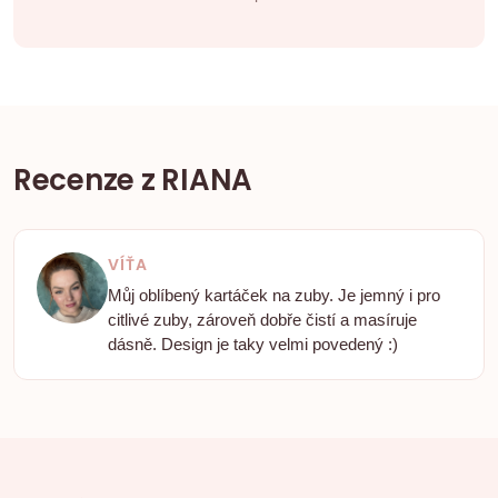
Recenze z RIANA
VÍŤA
Můj oblíbený kartáček na zuby. Je jemný i pro
citlivé zuby, zároveň dobře čistí a masíruje
dásně. Design je taky velmi povedený :)