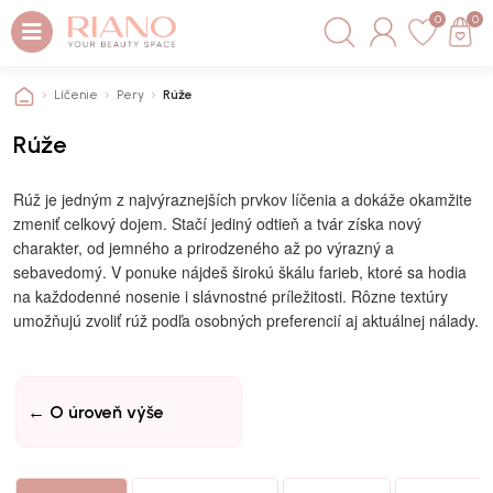
0
0
Líčenie
Pery
Rúže
Rúže
Rúž je jedným z najvýraznejších prvkov líčenia a dokáže okamžite
zmeniť celkový dojem. Stačí jediný odtieň a tvár získa nový
charakter, od jemného a prirodzeného až po výrazný a
sebavedomý. V ponuke nájdeš širokú škálu farieb, ktoré sa hodia
na každodenné nosenie i slávnostné príležitosti. Rôzne textúry
umožňujú zvoliť rúž podľa osobných preferencií aj aktuálnej nálady.
← O úroveň výše