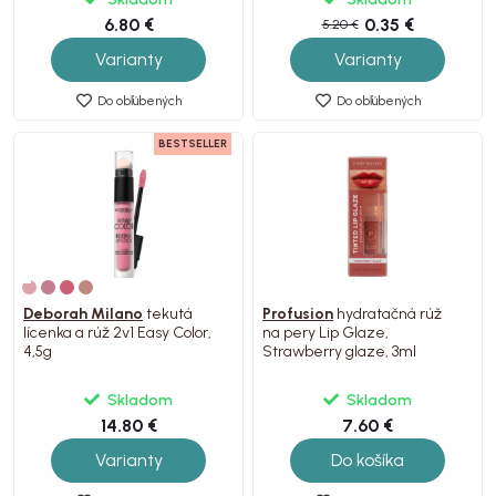
6.80 €
0.35 €
5.20 €
Varianty
Varianty
Do obľúbených
Do obľúbených
BESTSELLER
Deborah Milano
tekutá
Profusion
hydratačná rúž
lícenka a rúž 2v1 Easy Color,
na pery Lip Glaze,
4,5g
Strawberry glaze, 3ml
Skladom
Skladom
14.80 €
7.60 €
Varianty
Do košíka