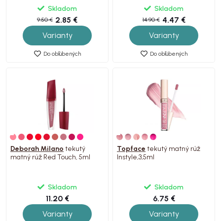
Skladom
Skladom
2.85 €
4.47 €
9.50 €
14.90 €
Varianty
Varianty
Do obľúbených
Do obľúbených
Deborah Milano
tekutý
Topface
tekutý matný rúž
matný rúž Red Touch, 5ml
Instyle,3,5ml
Skladom
Skladom
11.20 €
6.75 €
Varianty
Varianty