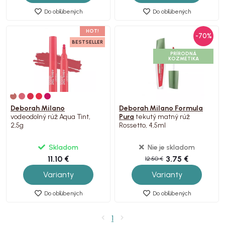
Do obľúbených
Do obľúbených
HOT!
-70%
BESTSELLER
PRÍRODNÁ
KOZMETIKA
Deborah Milano
Deborah Milano Formula
vodeodolný rúž Aqua Tint,
Pura
tekutý matný rúž
2,5g
Rossetto, 4,5ml
Skladom
Nie je skladom
11.10 €
3.75 €
12.50 €
Varianty
Varianty
Do obľúbených
Do obľúbených
1