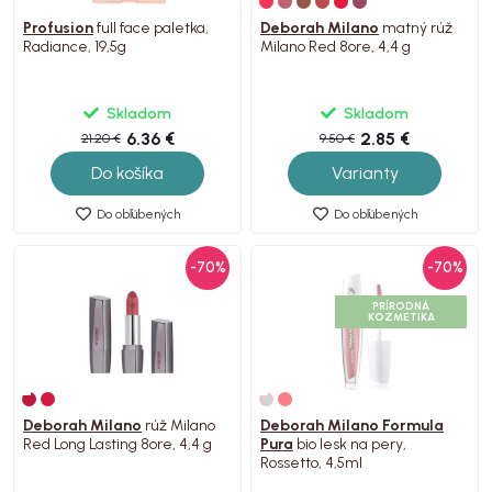
Profusion
full face paletka,
Deborah Milano
matný rúž
Radiance, 19,5g
Milano Red 8ore, 4,4 g
Skladom
Skladom
6.36 €
2.85 €
21.20 €
9.50 €
Do košíka
Varianty
Do obľúbených
Do obľúbených
-70%
-70%
PRÍRODNÁ
KOZMETIKA
Deborah Milano
rúž Milano
Deborah Milano Formula
Red Long Lasting 8ore, 4,4 g
Pura
bio lesk na pery,
Rossetto, 4,5ml