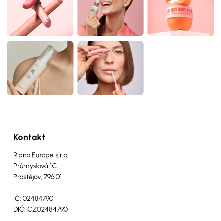
Kontakt
Riano Europe s.r.o.
Průmyslová 1C.
Prostějov, 796 01
IČ: 02484790
DIČ: CZ02484790