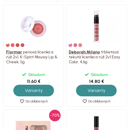
Flormar
penová lícenka a
Deborah Milano
trblietavá
rúž 2v1, K-Spirit Moussy Lip &
tekutá lícenka a rúž 2v1 Easy
Cheek, 5g
Color, 4,6g
Skladom
Skladom
11.60 €
14.80 €
Varianty
Varianty
Do obľúbených
Do obľúbených
-70%