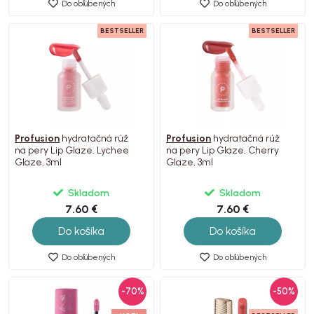
Do obľúbených
Do obľúbených
BESTSELLER
BESTSELLER
Profusion
hydratačná rúž
Profusion
hydratačná rúž
na pery Lip Glaze, Lychee
na pery Lip Glaze, Cherry
Glaze, 3ml
Glaze, 3ml
Skladom
Skladom
7.60 €
7.60 €
Do košíka
Do košíka
Do obľúbených
Do obľúbených
-70%
-50%