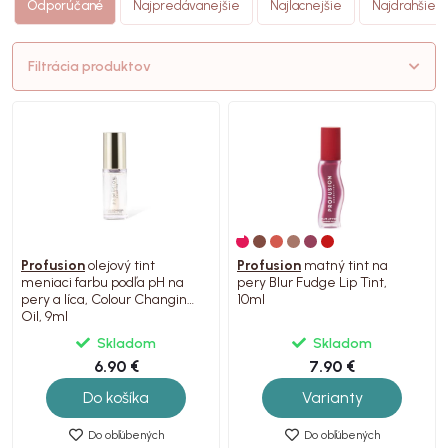
Odporúčané
Najpredávanejšie
Najlacnejšie
Najdrahšie
Filtrácia produktov
Profusion
olejový tint
Profusion
matný tint na
meniaci farbu podľa pH na
pery Blur Fudge Lip Tint,
pery a líca, Colour Changing
10ml
Oil, 9ml
Skladom
Skladom
6.90 €
7.90 €
Do košíka
Varianty
Do obľúbených
Do obľúbených