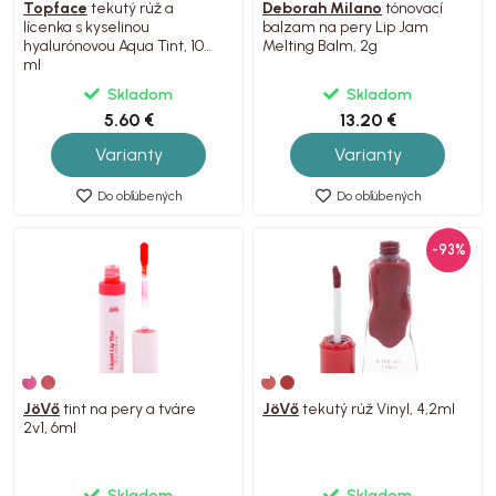
Topface
tekutý rúž a
Deborah Milano
tónovací
lícenka s kyselinou
balzam na pery Lip Jam
hyalurónovou Aqua Tint, 10
Melting Balm, 2g
ml
Skladom
Skladom
5.60 €
13.20 €
Varianty
Varianty
Do obľúbených
Do obľúbených
-93%
JöVő
tint na pery a tváre
JöVő
tekutý rúž Vinyl, 4,2ml
2v1, 6ml
Skladom
Skladom