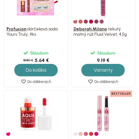
Profusion
dárčeková sada
Deborah Milano
tekutý
Yours Truly, 4ks
matný rúž Fluid Velvet, 4,5g
Skladom
Skladom
5.64 €
9.19 €
18.80 €
Do košíka
Varianty
Do obľúbených
Do obľúbených
BESTSELLER