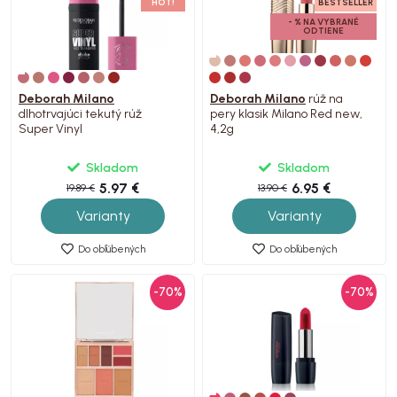
HOT!
BESTSELLER
- % NA VYBRANÉ
ODTIENE
Deborah Milano
Deborah Milano
rúž na
dlhotrvajúci tekutý rúž
pery klasik Milano Red new,
Super Vinyl
4,2g
Skladom
Skladom
5.97 €
6.95 €
19.89 €
13.90 €
Varianty
Varianty
Do obľúbených
Do obľúbených
-70%
-70%