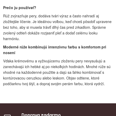
Prečo ju používať?
Rúž zvýrazňuje pery, dodáva tvári výraz a často nahradí aj
zložitejšie líčenie. Je ideálnou voľbou, keď chceš pôsobiť upravene
bez toho, aby si musela tráviť dlhý čas pred zrkadlom. Správne
zvolený odtieň dokáže rozjasniť pleť a dodať celému looku
harmóniu.
Moderné rúže kombinujú intenzívnu farbu s komfortom pri
nosení
Vďaka krémovému a vyživujúcemu zloženiu pery nevysušujú a
zanechávajú ich hebké aj po niekoľkých hodinách. Mnohé rúže sú
vhodné na každodenné použitie a dajú sa ľahko kombinovať s
kontúrovacou ceruzkou alebo leskom. Objav odtiene, ktoré
podčiarknu tvoj štýl, a dopraj svojim perám farbu, ktorá vydrží.
Doprava zadarmo