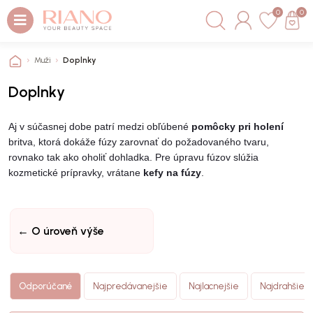
0
0
Muži
Doplnky
Doplnky
Aj v súčasnej dobe patrí medzi obľúbené
pomôcky pri holení
britva, ktorá dokáže fúzy zarovnať do požadovaného tvaru,
rovnako tak ako oholiť dohladka. Pre úpravu fúzov slúžia
kozmetické prípravky, vrátane
kefy na fúzy
.
← O úroveň výše
Odporúčané
Najpredávanejšie
Najlacnejšie
Najdrahšie