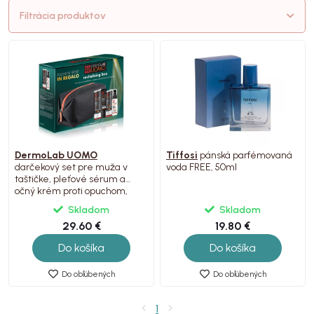
Filtrácia produktov
DermoLab UOMO
Tiffosi
pánská parfémovaná
darčekový set pre muža v
voda FREE, 50ml
taštičke, pleťové sérum a
očný krém proti opuchom,
2ks
Skladom
Skladom
29.60 €
19.80 €
Do košíka
Do košíka
Do obľúbených
Do obľúbených
1