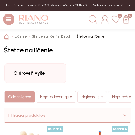
Letné must-haves ☀︎ 20 % zľava s kódom SUN20
Nakúp so zľavou! Zadaj kód 
0
0
Líčenie
Štetce na líčenie, Beauty blendery hubky
Štetce na líčenie
Štetce na líčenie
← O úroveň výše
Odporúčané
Najpredávanejšie
Najlacnejšie
Najdrahšie
Filtrácia produktov
NOVINKA
NOVINKA