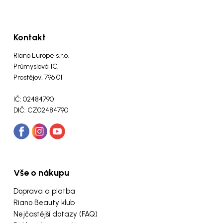
Kontakt
Riano Europe s.r.o.
Průmyslová 1C.
Prostějov, 796 01
IČ: 02484790
DIČ: CZ02484790
Vše o nákupu
Doprava a platba
Riano Beauty klub
Nejčastější dotazy (FAQ)