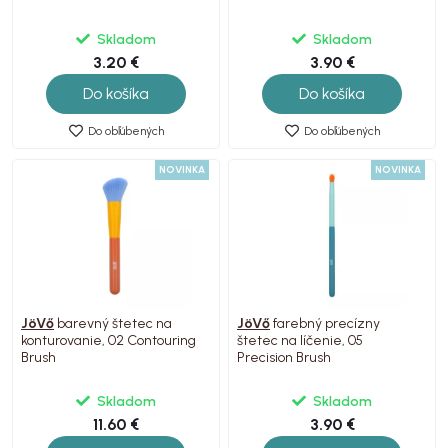
Skladom
Skladom
3.20 €
3.90 €
Do košíka
Do košíka
Do obľúbených
Do obľúbených
NOVINKA
NOVINKA
JöVő
barevný štetec na
JöVő
farebný precízny
konturovanie, 02 Contouring
štetec na líčenie, 05
Brush
Precision Brush
Skladom
Skladom
11.60 €
3.90 €