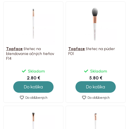
Topface
štetec na
Topface
štetec na púder
blendovanie očných tieňov
F01
F14
Skladom
Skladom
2.80 €
5.80 €
Do košíka
Do košíka
Do obľúbených
Do obľúbených