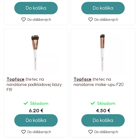
Do košíka
Do košíka
Do obľúbených
Do obľúbených
Topface
štetec na
Topface
štetec na
nanášanie podkladovej bázy
nanášanie make-upu F20
F19
Skladom
Skladom
6.20 €
4.50 €
Do košíka
Do košíka
Do obľúbených
Do obľúbených