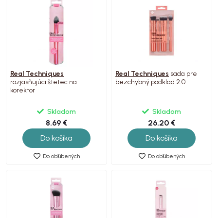
Real Techniques
Real Techniques
sada pre
rozjasňujúci štetec na
bezchybný podklad 2.0
korektor
Skladom
Skladom
8.69 €
26.20 €
Do košíka
Do košíka
Do obľúbených
Do obľúbených