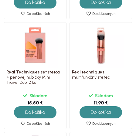
Do košíka
Do košíka
Do obľúbených
Do obľúbených
Real Techniques
set štetca
Real techniques
+ penovej hubičky Mini
multifunkčný štetec
Travel Duo, 2 ks
Skladom
Skladom
15.50 €
11.90 €
Do košíka
Do košíka
Do obľúbených
Do obľúbených