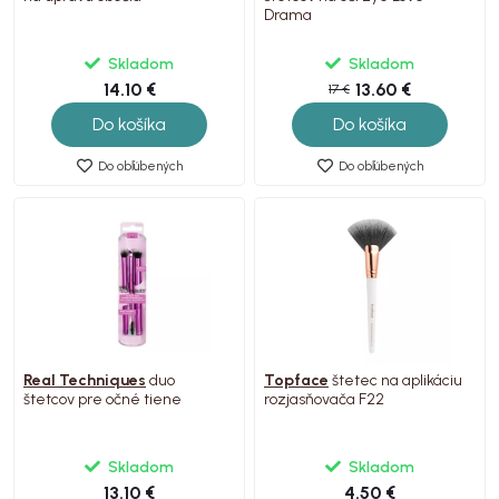
Drama
Skladom
Skladom
14.10 €
13.60 €
17 €
Do košíka
Do košíka
Do obľúbených
Do obľúbených
Real Techniques
duo
Topface
štetec na aplikáciu
štetcov pre očné tiene
rozjasňovača F22
Skladom
Skladom
13.10 €
4.50 €