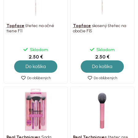
Topface
štetec na očné
Topface
skosený štetec na
tiene F11
obočie F15
Skladom
Skladom
2.50 €
2.50 €
Do košíka
Do košíka
Do obľúbených
Do obľúbených
Real Techniques
Sada
Real Techniques
štetec pre