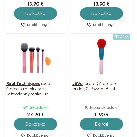
13.90 €
13.90 €
Do košíka
Do košíka
Do obľúbených
Do obľúbených
NOVINKA
Real Techniques
sada
JöVő
farebný štetec na
štetcov a hubky pre
púder, 01 Powder Brush
každodenný make-up
Skladom
Nie je skladom
27.90 €
11.90 €
Do košíka
Detail
Do obľúbených
Do obľúbených