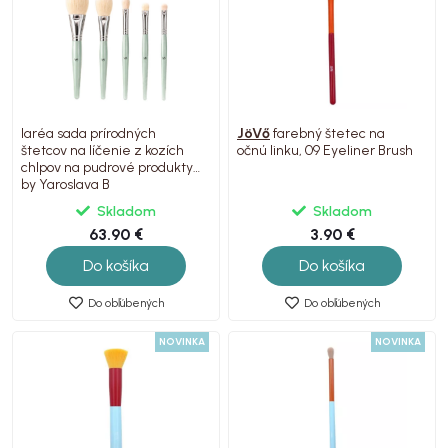
Iaréa sada prírodných
JöVő
farebný štetec na
štetcov na líčenie z kozích
očnú linku, 09 Eyeliner Brush
chlpov na pudrové produkty,
by Yaroslava B
Skladom
Skladom
63.90 €
3.90 €
Do košíka
Do košíka
Do obľúbených
Do obľúbených
NOVINKA
NOVINKA