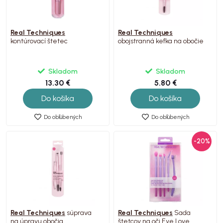
Real Techniques
Real Techniques
kontúrovací štetec
obojstranná kefka na obočie
Skladom
Skladom
13.30 €
5.80 €
Do košíka
Do košíka
Do obľúbených
Do obľúbených
-20%
Real Techniques
súprava
Real Techniques
Sada
na úpravu obočia
štetcov na oči Eye Love