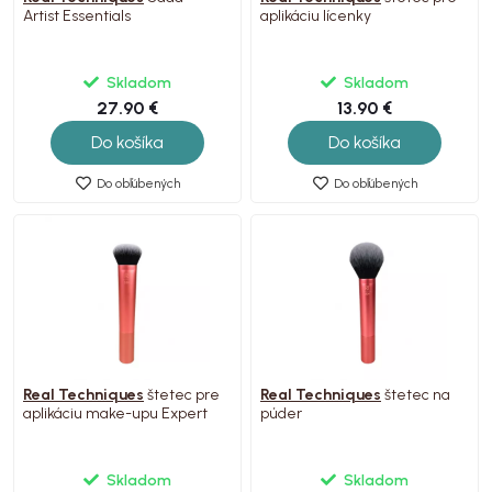
Artist Essentials
aplikáciu lícenky
Skladom
Skladom
27.90 €
13.90 €
Do košíka
Do košíka
Do obľúbených
Do obľúbených
Real Techniques
štetec pre
Real Techniques
štetec na
aplikáciu make-upu Expert
púder
Skladom
Skladom