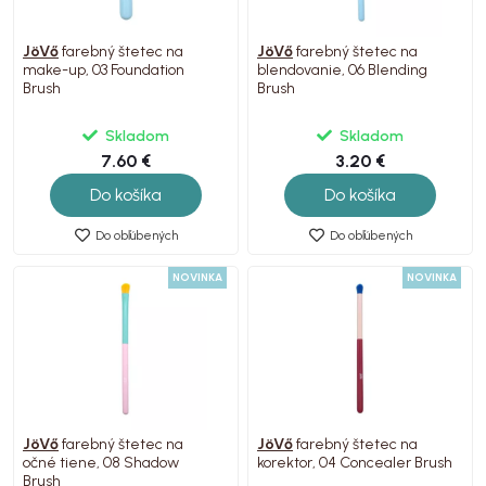
JöVő
farebný štetec na
JöVő
farebný štetec na
make-up, 03 Foundation
blendovanie, 06 Blending
Brush
Brush
Skladom
Skladom
7.60 €
3.20 €
Do košíka
Do košíka
Do obľúbených
Do obľúbených
NOVINKA
NOVINKA
JöVő
farebný štetec na
JöVő
farebný štetec na
očné tiene, 08 Shadow
korektor, 04 Concealer Brush
Brush