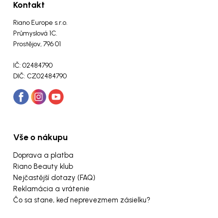
Kontakt
Riano Europe s.r.o.
Průmyslová 1C.
Prostějov, 796 01
IČ: 02484790
DIČ: CZ02484790
Vše o nákupu
Doprava a platba
Riano Beauty klub
Nejčastější dotazy (FAQ)
Reklamácia a vrátenie
Čo sa stane, keď neprevezmem zásielku?