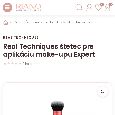
0
0
Líčenie
Štetce na líčenie, Beauty blendery hubky
Real Techniques štetec pre aplikác
REAL TECHNIQUES
Real Techniques štetec pre
aplikáciu make-upu Expert
★★★★★
★★★★★
0 hodnotení