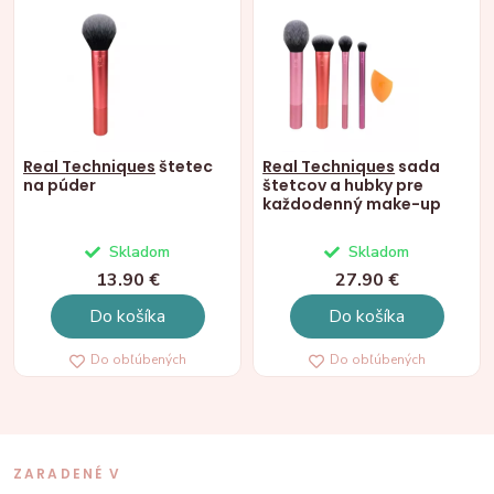
Real Techniques
štetec
Real Techniques
sada
na púder
štetcov a hubky pre
každodenný make-up
Skladom
Skladom
13.90 €
27.90 €
Do košíka
Do košíka
Do obľúbených
Do obľúbených
ZARADENÉ V