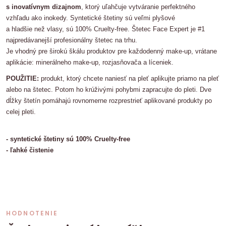
s inovatívnym dizajnom
, ktorý uľahčuje vytváranie perfektného
vzhľadu ako inokedy. Syntetické štetiny sú veľmi plyšové
a hladšie než vlasy, sú 100% Cruelty-free. Štetec Face Expert je #1
najpredávanejší profesionálny štetec na trhu.
Je vhodný pre širokú škálu produktov pre každodenný make-up, vrátane
aplikácie: minerálneho make-up, rozjasňovača a líceniek.
POUŽITIE:
produkt, ktorý chcete naniesť na pleť aplikujte priamo na pleť
alebo na štetec. Potom ho krúživými pohybmi zapracujte do pleti. Dve
dĺžky štetín pomáhajú rovnomerne rozprestrieť aplikované produkty po
celej pleti.
- syntetické štetiny sú 100% Cruelty-free
- ľahké čistenie
HODNOTENIE