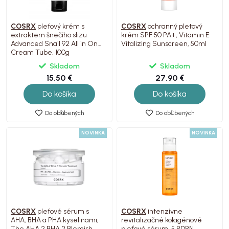
COSRX
pleťový krém s
COSRX
ochranný pletový
extraktem šnečího slizu
krém SPF 50 PA+, Vitamin E
Advanced Snail 92 All in One
Vitalizing Sunscreen, 50ml
Cream Tube, 100g
Skladom
Skladom
15.50 €
27.90 €
Do košíka
Do košíka
Do obľúbených
Do obľúbených
NOVINKA
NOVINKA
COSRX
pleťové sérum s
COSRX
intenzívne
AHA, BHA a PHA kyselinami,
revitalizačné kolagénové
The AHA 2 BHA 2 Blemish
pleťové sérum, 5 PDRN