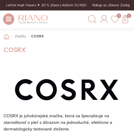
Letné must-haves ☀︎ 20 % zľava s kódom SUN20
Nakúp so zľavou! Zadaj kód 
0
0
Značky
COSRX
COSRX
COSRX je juhokórejská značka, ktorá sa špecializuje na
starostlivosť o pleť s dôrazom na jednoduché, efektívne a
dermatologicky testované zloženie.