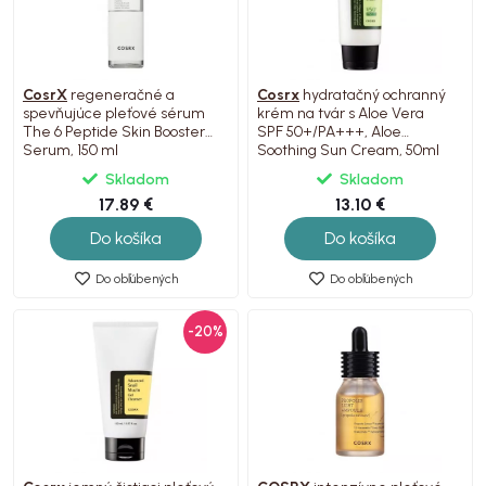
CosrX
regeneračné a
Cosrx
hydratačný ochranný
spevňujúce pleťové sérum
krém na tvár s Aloe Vera
The 6 Peptide Skin Booster
SPF 50+/PA+++, Aloe
Serum, 150 ml
Soothing Sun Cream, 50ml
Skladom
Skladom
17.89 €
13.10 €
Do košíka
Do košíka
Do obľúbených
Do obľúbených
-20%