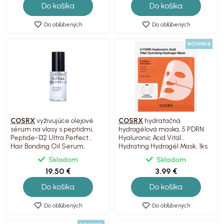
Do košíka
Do košíka
Do obľúbených
Do obľúbených
NOVINKA
COSRX
vyživujúce olejové
COSRX
hydratačná
sérum na vlasy s peptidmi,
hydrogélová maska, 5 PDRN
Peptide-132 Ultra Perfect
Hyaluronic Acid Vital
Hair Bonding Oil Serum,
Hydrating Hydrogél Mask, 1ks
28ml
Skladom
Skladom
19.50 €
3.99 €
Do košíka
Do košíka
Do obľúbených
Do obľúbených