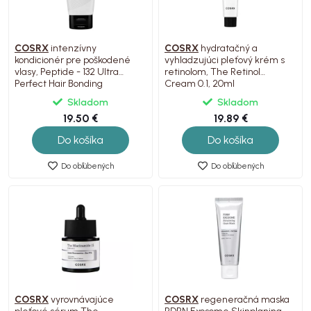
COSRX
intenzívny
COSRX
hydratačný a
kondicionér pre poškodené
vyhladzujúci pleťový krém s
vlasy, Peptide - 132 Ultra
retinolom, The Retinol
Perfect Hair Bonding
Cream 0.1, 20ml
Treatment, 120ml
Skladom
Skladom
19.50 €
19.89 €
Do košíka
Do košíka
Do obľúbených
Do obľúbených
COSRX
vyrovnávajúce
COSRX
regeneračná maska