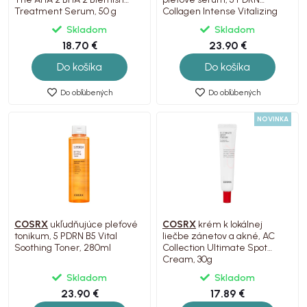
Treatment Serum, 50 g
Collagen Intense Vitalizing
Serum, 100ml
Skladom
Skladom
18.70 €
23.90 €
Do košíka
Do košíka
Do obľúbených
Do obľúbených
NOVINKA
COSRX
ukľudňujúce pleťové
COSRX
krém k lokálnej
tonikum, 5 PDRN B5 Vital
liečbe zánetov a akné, AC
Soothing Toner, 280ml
Collection Ultimate Spot
Cream, 30g
Skladom
Skladom
23.90 €
17.89 €