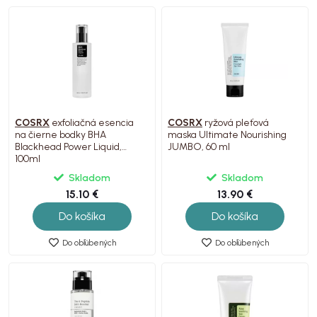
COSRX
exfoliačná esencia
COSRX
ryžová pleťová
na čierne bodky BHA
maska ​​Ultimate Nourishing
Blackhead Power Liquid,
JUMBO, 60 ml
100ml
Skladom
Skladom
15.10 €
13.90 €
Do košíka
Do košíka
Do obľúbených
Do obľúbených