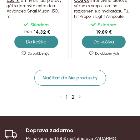
Cosrx
jemný čistiaci pleťový
COSRX
intenzívne pleťové
gél so jemným extraktom
sérum s propolisom na
Advanced Snail Mucin, 150
rozjasnenie a hydratáciu Full
ml
Fit Propolis Light Ampoule,
30ml
Skladom
Skladom
14.32 €
19.89 €
17.89 €
Do košíka
Do košíka
Do obľúbených
Do obľúbených
Načítať ďalšie produkty
1
2
Doprava zadarmo
Pri nákupe nad 59 € máš dopravu ZADARMO.