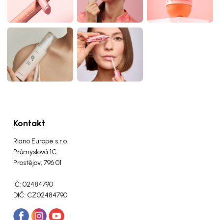
Kontakt
Riano Europe s.r.o.
Průmyslová 1C.
Prostějov, 796 01
IČ: 02484790
DIČ: CZ02484790