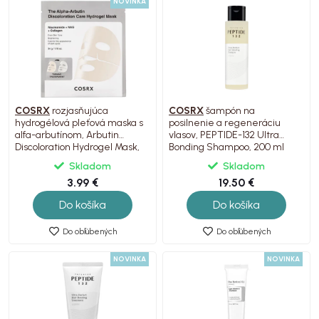
NOVINKA
COSRX
rozjasňujúca
COSRX
šampón na
hydrogélová pleťová maska ​​s
posilnenie a regeneráciu
alfa-arbutínom, Arbutin
vlasov, PEPTIDE-132 Ultra
Discoloration Hydrogel Mask,
Bonding Shampoo, 200 ml
1ks
Skladom
Skladom
3.99 €
19.50 €
Do košíka
Do košíka
Do obľúbených
Do obľúbených
NOVINKA
NOVINKA