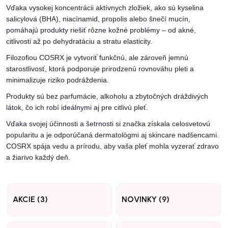
Vďaka vysokej koncentrácii aktívnych zložiek, ako sú kyselina
salicylová (BHA), niacínamid, propolis alebo šnečí mucín,
pomáhajú produkty riešiť rôzne kožné problémy – od akné,
citlivosti až po dehydratáciu a stratu elasticity.
Filozofiou COSRX je vytvoriť funkčnú, ale zároveň jemnú
starostlivosť, ktorá podporuje prirodzenú rovnováhu pleti a
minimalizuje riziko podráždenia.
Produkty sú bez parfumácie, alkoholu a zbytočných dráždivých
látok, čo ich robí ideálnymi aj pre citlivú pleť.
Vďaka svojej účinnosti a šetrnosti si značka získala celosvetovú
popularitu a je odporúčaná dermatológmi aj skincare nadšencami.
COSRX spája vedu a prírodu, aby vaša pleť mohla vyzerať zdravo
a žiarivo každý deň.
AKCIE (3)
NOVINKY (9)