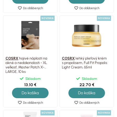
Do obľúbených
Do obľúbených
NOVINKA
NOVINKA
COSRX
hojivé náplasti na
COSRX
lehký pleťový krém
akné a nedokonalosti - XL
s propolisem, Full Fit Propolis
veľkosť, Master Patch X-
Light Cream, 65ml
LARGE, 10 ks
Skladom
Skladom
13.10 €
22.70 €
Do košíka
Do košíka
Do obľúbených
Do obľúbených
NOVINKA
NOVINKA