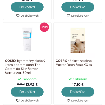
Do košíka
Do košíka
Do obľúbených
Do obľúbených
-20%
COSRX
hydratačný pleťový
COSRX
náplasti na akné
krém s ceramidami The
Master Patch Basic, 90 ks
Ceramide Skin Barrier
Moisturizer, 80 ml
Skladom
Skladom
15.92 €
17.10 €
19.89 €
Do košíka
Do košíka
Do obľúbených
Do obľúbených