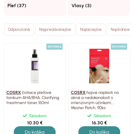
Pleť (37)
Vlasy (3)
Odporúčané
Najpredávanejšie
Najlacnejšie
Najdrahšie
NOVINKA
NOVINKA
COSRX
čistiace pleťové
COSRX
hojivé náplasti na
tonikum AHA/BHA, Clarifying
akné a nedokonalosti s
treatment toner,150ml
intenzivným účinkom,
Master Patch, 90ks
Skladom
Skladom
10.30 €
16.30 €
Do košíka
Do košíka