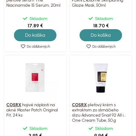
pleťové sérum The
​​PDRN Exosome Skinplaning
Niacinamide 15 Serum, 20ml
Glaze Mask, 50ml
Skladom
Skladom
17.89 €
18.70 €
Do košíka
Do košíka
Do obľúbených
Do obľúbených
COSRX
hojivé náplasti na
COSRX
pleťový krém s
akné Master Patch Original
extraktom zo slimáčieho
Fit, 24 ks
slizu Advanced Snail 92 All in
One Cream Tube, 50 g
Skladom
Skladom
3.95 €
9.94 €