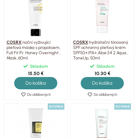
COSRX
noční vyživující
COSRX
hydratační tónovaný
pleťová maska s propolisem,
SPF ochranný pleťový krém
Full Fit Pr. Honey Overnight
SPF50+/PA+,Aloe 54.2 Aqua
Mask, 60ml
ToneUp, 50ml
Skladom
Skladom
15.50 €
10.30 €
Do košíka
Do košíka
Do obľúbených
Do obľúbených
NOVINKA
NOVINKA