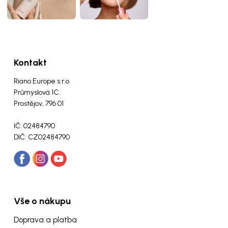
Kontakt
Riano Europe s.r.o.
Průmyslová 1C.
Prostějov, 796 01
IČ: 02484790
DIČ: CZ02484790
Vše o nákupu
Doprava a platba