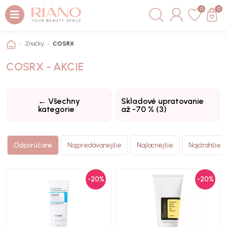
0
0
Značky
COSRX
COSRX - AKCIE
← Všechny
Skladové upratovanie
kategorie
až -70 % (3)
Odporúčané
Najpredávanejšie
Najlacnejšie
Najdrahšie
-20%
-20%