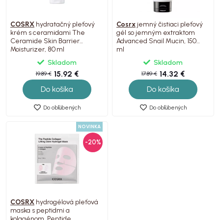
COSRX
hydratačný pleťový
Cosrx
jemný čistiaci pleťový
krém s ceramidami The
gél so jemným extraktom
Ceramide Skin Barrier
Advanced Snail Mucin, 150
Moisturizer, 80 ml
ml
Skladom
Skladom
15.92 €
14.32 €
19.89 €
17.89 €
Do košíka
Do košíka
Do obľúbených
Do obľúbených
NOVINKA
-20%
COSRX
hydrogélová pleťová
maska s peptidmi a
kolagénom, Peptide