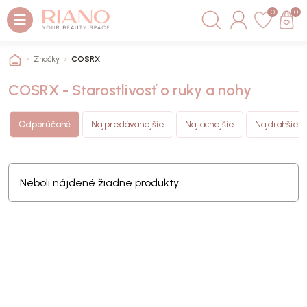
0
0
Značky
COSRX
COSRX - Starostlivosť o ruky a nohy
Odporúčané
Najpredávanejšie
Najlacnejšie
Najdrahšie
Neboli nájdené žiadne produkty.