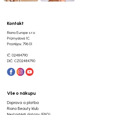
Kontakt
Riano Europe s.r.o.
Průmyslová 1C.
Prostějov, 796 01
IČ: 02484790
DIČ: CZ02484790
Vše o nákupu
Doprava a platba
Riano Beauty klub
Nejčastější dotazy (FAQ)