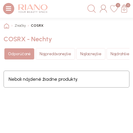
0
0
Značky
COSRX
COSRX - Nechty
Odporúčané
Najpredávanejšie
Najlacnejšie
Najdrahšie
Neboli nájdené žiadne produkty.