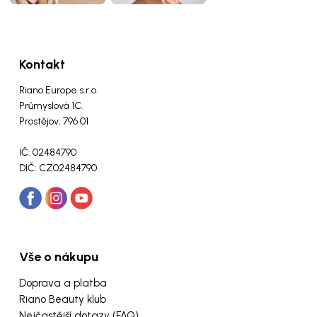
Kontakt
Riano Europe s.r.o.
Průmyslová 1C.
Prostějov, 796 01
IČ: 02484790
DIČ: CZ02484790
Vše o nákupu
Doprava a platba
Riano Beauty klub
Nejčastější dotazy (FAQ)