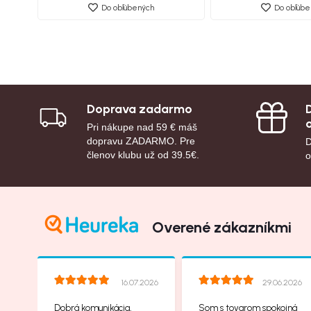
Do obľúbených
Do obľúbe
Doprava zadarmo
Pri nákupe nad 59 € máš
dopravu ZADARMO. Pre
D
členov klubu už od 39.5€.
o
Overené zákazníkmi
16.07.2026
29.06.2026
Dobrá komunikácia,
Som s tovarom spokojná