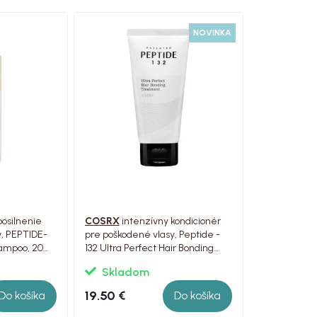
NOVINKA
osilnenie
COSRX
intenzívny kondicionér
v, PEPTIDE-
pre poškodené vlasy, Peptide -
hampoo, 200
132 Ultra Perfect Hair Bonding
Treatment, 120ml
Skladom
19.50 €
Do košíka
Do košíka