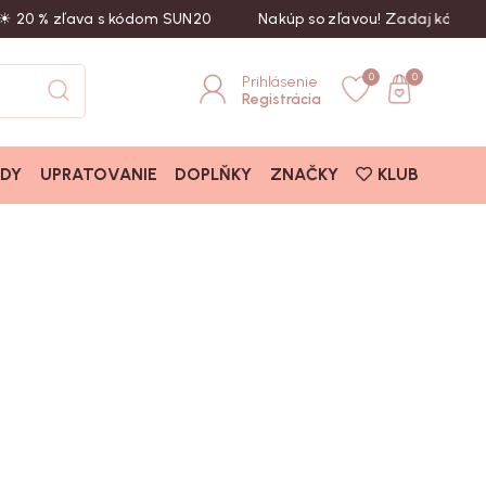
20 % zľava s kódom SUN20
Nakúp so zľavou! Zadaj kód SUN2
0
0
Prihlásenie
Registrácia
ADY
UPRATOVANIE
DOPLŇKY
ZNAČKY
KLUB