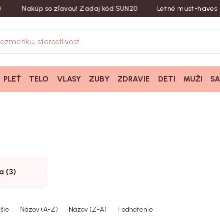
Nakúp so zľavou! Zadaj kód SUN20
Letné must-haves ☀︎ 
PLEŤ
TELO
VLASY
ZUBY
ZDRAVIE
DETI
MUŽI
S
a (3)
šie
Názov (A-Z)
Názov (Z-A)
Hodnotenie