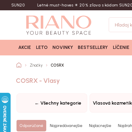
kód SUN20
Letné must-haves ☀︎ 20 % zľava s kódom SUN20
AKCIE
LETO
NOVINKY
BESTSELLERY
LÍČENIE
Značky
COSRX
COSRX - Vlasy
← Všechny kategorie
Vlasová kozmetik
Odporúčané
Najpredávanejšie
Najlacnejšie
Najdrah