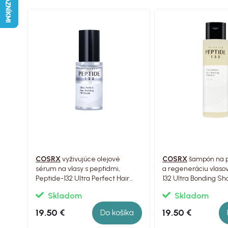
COSRX
vyživujúce olejové
COSRX
šampón na p
sérum na vlasy s peptidmi,
a regeneráciu vlaso
Peptide-132 Ultra Perfect Hair
132 Ultra Bonding S
Bonding Oil Serum, 28ml
ml
Skladom
Skladom
19.50 €
19.50 €
Do košíka