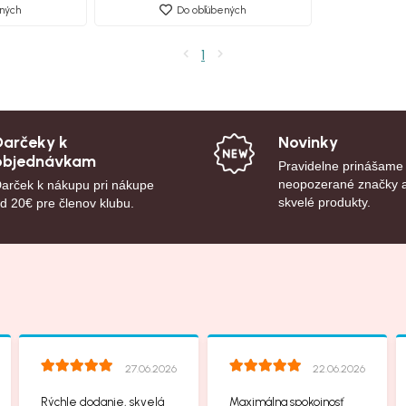
ných
Do obľúbených
1
Darčeky k
Novinky
objednávkam
Pravidelne prinášame
neopozerané značky 
arček k nákupu pri nákupe
skvelé produkty.
d 20€ pre členov klubu.
27.06.2026
22.06.2026
Rýchle dodanie, skvelá
Maximálna spokojnosť