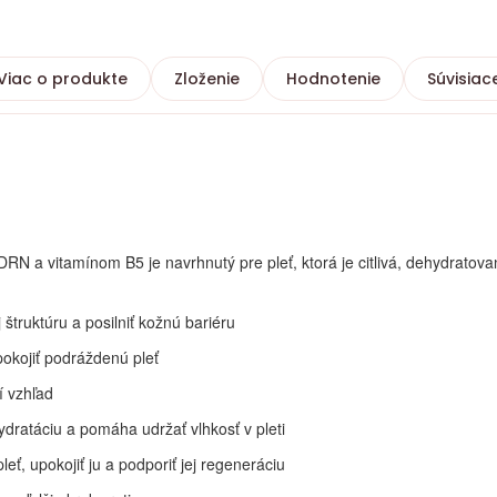
Viac o produkte
Zloženie
Hodnotenie
Súvisiac
DRN a vitamínom B5 je navrhnutý pre pleť, ktorá je citlivá, dehydrato
 štruktúru a posilniť kožnú bariéru
okojiť podráždenú pleť
í vzhľad
dratáciu a pomáha udržať vlhkosť v pleti
eť, upokojiť ju a podporiť jej regeneráciu