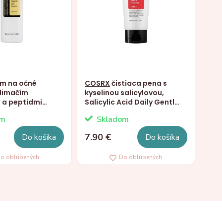
m na očné
COSRX
čistiaca pena s
slimačím
kyselinou salicylovou,
 a peptidmi
Salicylic Acid Daily Gentle
Snail Peptide
Cleanser, 150ml
om
Skladom
, 25ml
7.90 €
Do košíka
Do košíka
o obľúbených
Do obľúbených