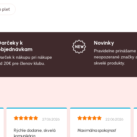
o pleť
Darčeky k
Novinky
objednávkam
Pravidelne prinášame
neopozerané značky 
arček k nákupu pri nákupe
skvelé produkty.
d 20€ pre členov klubu.
27.06.2026
22.06.2026
Rýchle dodanie, skvelá
Maximálna spokojnosť
komunikácia.