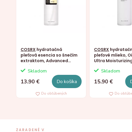
COSRX
hydratačná
COSRX
hydratač
pleťová esencia so šnečím
pleťové mlieko, Oi
extraktom, Advanced
Ultra Moisturizing
Snail 96 Mucín, 100ml
100ml
Skladom
Skladom
13.90 €
15.90 €
Do košíka
Do obľúbených
Do obľúb
ZARADENÉ V