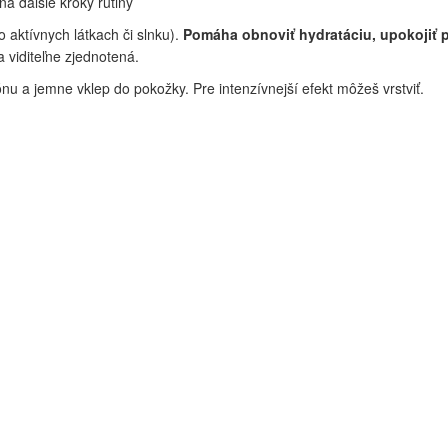
na ďalšie kroky rutiny
o aktívnych látkach či slnku).
Pomáha obnoviť hydratáciu, upokojiť p
a viditeľne zjednotená.
nu a jemne vklep do pokožky. Pre intenzívnejší efekt môžeš vrstviť.