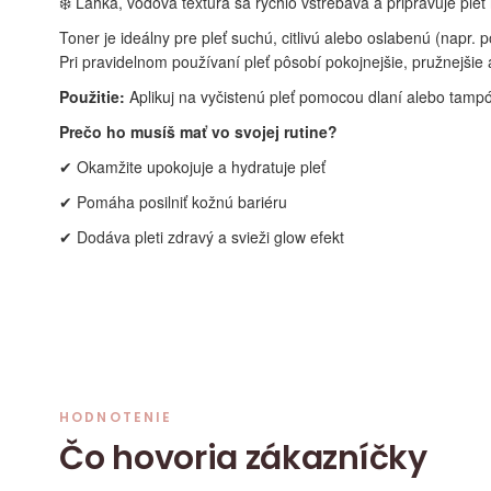
❄️ Ľahká, vodová textúra sa rýchlo vstrebáva a pripravuje pleť 
Toner je ideálny pre pleť suchú, citlivú alebo oslabenú (napr. p
Pri pravidelnom používaní pleť pôsobí pokojnejšie, pružnejšie 
Použitie:
Aplikuj na vyčistenú pleť pomocou dlaní alebo tampó
Prečo ho musíš mať vo svojej rutine?
✔ Okamžite upokojuje a hydratuje pleť
✔ Pomáha posilniť kožnú bariéru
✔ Dodáva pleti zdravý a svieži glow efekt
HODNOTENIE
Čo hovoria zákazníčky