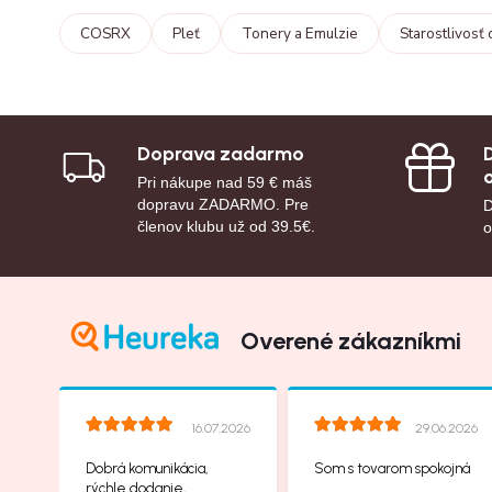
COSRX
Pleť
Tonery a Emulzie
Starostlivosť 
Doprava zadarmo
Pri nákupe nad 59 € máš
dopravu ZADARMO. Pre
D
členov klubu už od 39.5€.
o
Overené zákazníkmi
16.07.2026
29.06.2026
Dobrá komunikácia,
Som s tovarom spokojná
rýchle dodanie,