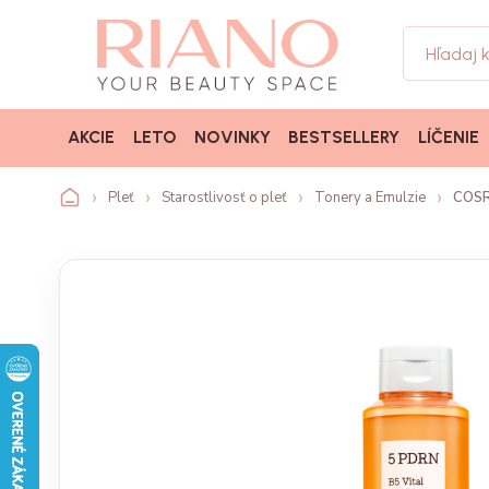
AKCIE
LETO
NOVINKY
BESTSELLERY
LÍČENIE
Pleť
Starostlivosť o pleť
Tonery a Emulzie
COSRX