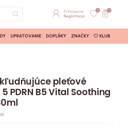
0
0
Prihlásenie
Registrácia
ADY
UPRATOVANIE
DOPLŇKY
ZNAČKY
KLUB
kľudňujúce pleťové
 5 PDRN B5 Vital Soothing
80ml
ní