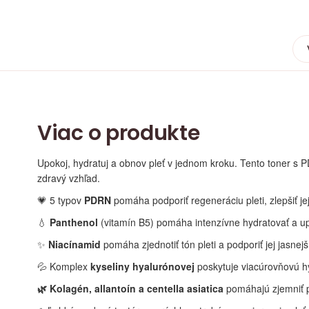
Viac o produkte
Upokoj, hydratuj a obnov pleť v jednom kroku. Tento toner s P
zdravý vzhľad.
💗 5 typov
PDRN
pomáha podporiť regeneráciu pleti, zlepšiť jej
💧
Panthenol
(vitamín B5) pomáha intenzívne hydratovať a up
✨
Niacínamid
pomáha zjednotiť tón pleti a podporiť jej jasnejš
💦 Komplex
kyseliny hyalurónovej
poskytuje viacúrovňovú hy
🌿 Kolagén, allantoín a centella asiatica
pomáhajú zjemniť pl