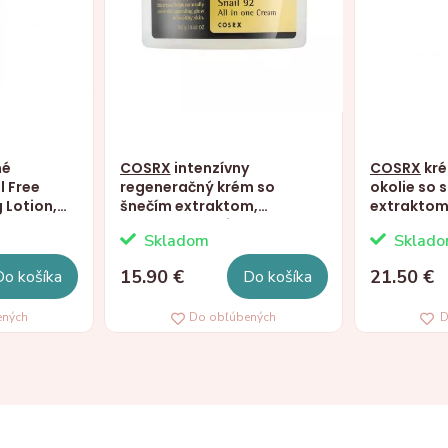
né
COSRX
intenzívny
COSRX
kré
l Free
regeneračný krém so
okolie so 
 Lotion,
šnečím extraktom,
extraktom
Advanced Snail 92 All In
Advanced 
Skladom
Sklad
One, 100g
Eye Cream
15.90 €
21.50 €
Do košíka
Do košíka
ených
Do obľúbených
D