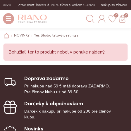
 SUN20
Letné must-haves ☀︎ 20 % zľava s kódom SUN20
Nakúp so zľavou! Z
0
0
NOVINKY
Yes Studio telový peeling s magnéziom a vôňou kokosu, 
Bohužiaľ, tento produkt nebol v ponuke nájdený.
Doprava zadarmo
Pri nákupe nad 59 € máš dopravu ZADARMO.
Pre členov klubu už od 39.5€.
Darčeky k objednávkam
Darček k nákupu pri nákupe od 20€ pre členov
klubu.
Novinky