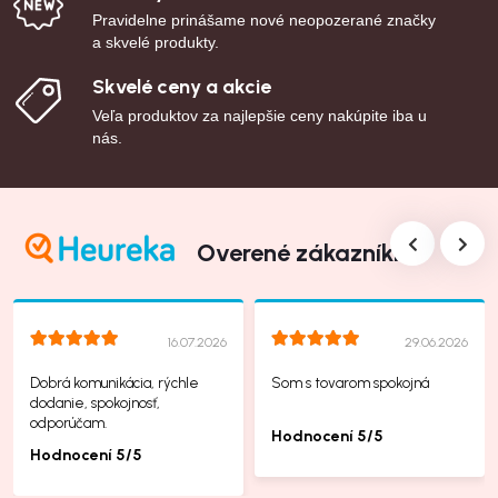
Pravidelne prinášame nové neopozerané značky
a skvelé produkty.
Skvelé ceny a akcie
Veľa produktov za najlepšie ceny nakúpite iba u
nás.
Overené zákazníkmi
16.07.2026
29.06.2026
Dobrá komunikácia, rýchle
Som s tovarom spokojná
dodanie, spokojnosť,
odporúčam.
Hodnocení 5/5
Hodnocení 5/5