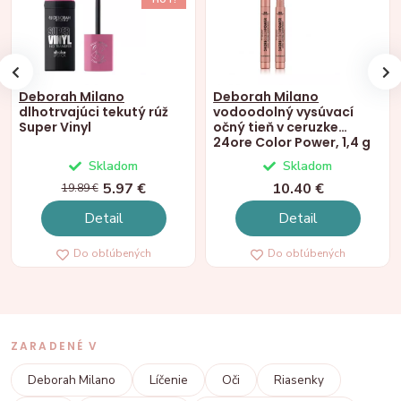
Deborah Milano
Deborah Milano
dlhotrvajúci tekutý rúž
vodoodolný vysúvací
Super Vinyl
očný tieň v ceruzke
24ore Color Power, 1,4 g
Skladom
Skladom
5.97 €
10.40 €
19.89 €
Detail
Detail
Do obľúbených
Do obľúbených
ZARADENÉ V
Deborah Milano
Líčenie
Oči
Riasenky