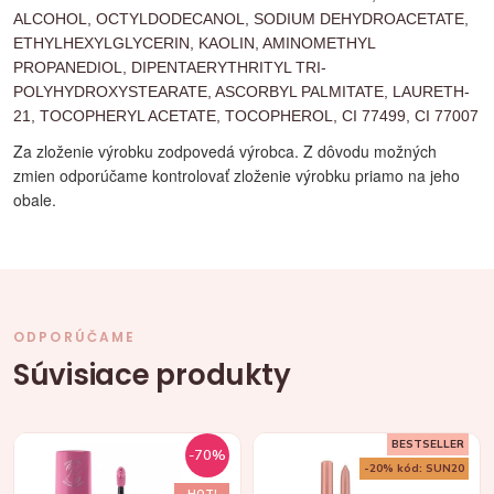
ALCOHOL, OCTYLDODECANOL, SODIUM DEHYDROACETATE,
ETHYLHEXYLGLYCERIN, KAOLIN, AMINOMETHYL
PROPANEDIOL, DIPENTAERYTHRITYL TRI-
POLYHYDROXYSTEARATE, ASCORBYL PALMITATE, LAURETH-
21, TOCOPHERYL ACETATE, TOCOPHEROL, CI 77499, CI 77007
Za zloženie výrobku zodpovedá výrobca. Z dôvodu možných
zmien odporúčame kontrolovať zloženie výrobku priamo na jeho
obale.
ODPORÚČAME
Súvisiace produkty
BESTSELLER
-70%
-20% kód: SUN20
HOT!