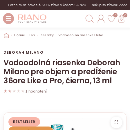
Letné must-haves ☀︎ 20 % zľava s kódom SUN20
Nakúp so zľavou! Zadaj kó
0
0
Líčenie
Oči
Riasenky
Vodoodolná riasenka Deborah Milano pre obj
DEBORAH MILANO
Vodoodolná riasenka Deborah
Milano pre objem a predĺženie
36ore Like a Pro, čierna, 13 ml
★★★★★
★★★★★
1 hodnotení
BESTSELLER