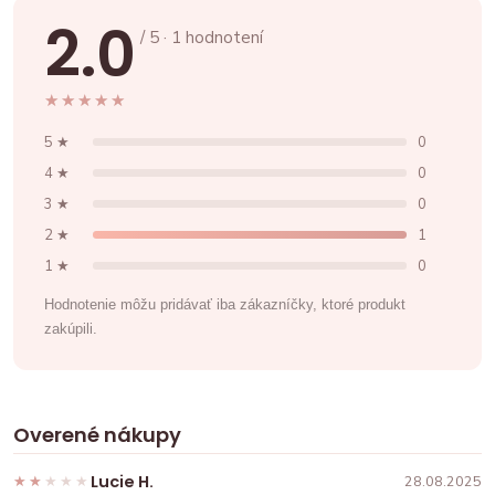
2.0
/ 5 · 1 hodnotení
★★★★★
★★★★★
5 ★
0
4 ★
0
3 ★
0
2 ★
1
1 ★
0
Hodnotenie môžu pridávať iba zákazníčky, ktoré produkt
zakúpili.
Overené nákupy
Lucie H.
★★★★★
★★★★★
28.08.2025