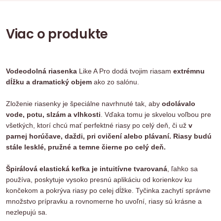
Viac o produkte
Vodeodolná riasenka
Like A Pro dodá tvojim riasam
extrémnu
dĺžku a dramatický objem
ako zo salónu.
Zloženie riasenky je špeciálne navrhnuté tak, aby
odolávalo
vode, potu, slzám a vlhkosti
. Vďaka tomu je skvelou voľbou pre
všetkých, ktorí chcú mať perfektné riasy po celý deň, či už
v
parnej horúčave, daždi, pri cvičení alebo plávaní. Riasy budú
stále lesklé, pružné a temne čierne po celý deň.
Špirálová elastická kefka je intuitívne tvarovaná
, ľahko sa
používa, poskytuje vysoko presnú aplikáciu od korienkov ku
končekom a pokrýva riasy po celej dĺžke. Tyčinka zachytí správne
množstvo prípravku a rovnomerne ho uvoľní, riasy sú krásne a
nezlepujú sa.