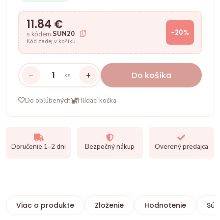
11.84 €
-20%
SUN20
s kódem
Kód zadej v košíku.
−
+
Do košíka
ks
Do obľúbených
Hlídací kočka
Doručenie 1–2 dni
Bezpečný nákup
Overený predajca
Viac o produkte
Zloženie
Hodnotenie
Súv