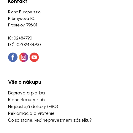
Kontakt
Riano Europe s.r.o.
Průmyslová 1C.
Prostějov, 796 01
IČ: 02484790
DIČ: CZ02484790
Vše o nákupu
Doprava a platba
Riano Beauty klub
Nejčastější dotazy (FAQ)
Reklamácia a vrátenie
Čo sa stane, keď neprevezmem zásielku?