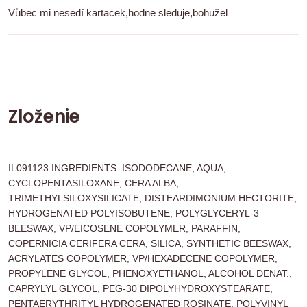
Vůbec mi nesedí kartacek,hodne sleduje,bohužel
Zloženie
IL091123 INGREDIENTS: ISODODECANE, AQUA,
CYCLOPENTASILOXANE, CERA ALBA,
TRIMETHYLSILOXYSILICATE, DISTEARDIMONIUM HECTORITE,
HYDROGENATED POLYISOBUTENE, POLYGLYCERYL-3
BEESWAX, VP/EICOSENE COPOLYMER, PARAFFIN,
COPERNICIA CERIFERA CERA, SILICA, SYNTHETIC BEESWAX,
ACRYLATES COPOLYMER, VP/HEXADECENE COPOLYMER,
PROPYLENE GLYCOL, PHENOXYETHANOL, ALCOHOL DENAT.,
CAPRYLYL GLYCOL, PEG-30 DIPOLYHYDROXYSTEARATE,
PENTAERYTHRITYL HYDROGENATED ROSINATE, POLYVINYL