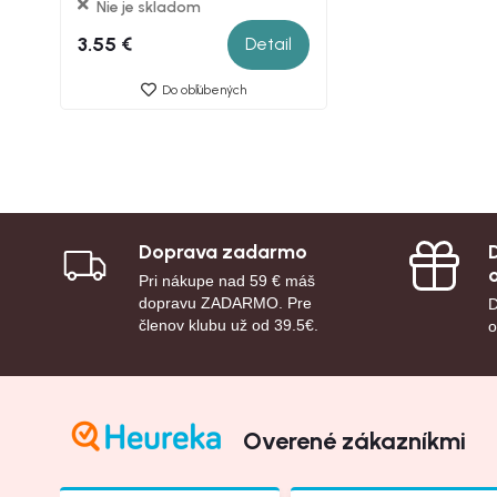
Nie je skladom
3.55 €
Detail
Do obľúbených
Doprava zadarmo
Pri nákupe nad 59 € máš
dopravu ZADARMO. Pre
D
členov klubu už od 39.5€.
o
Overené zákazníkmi