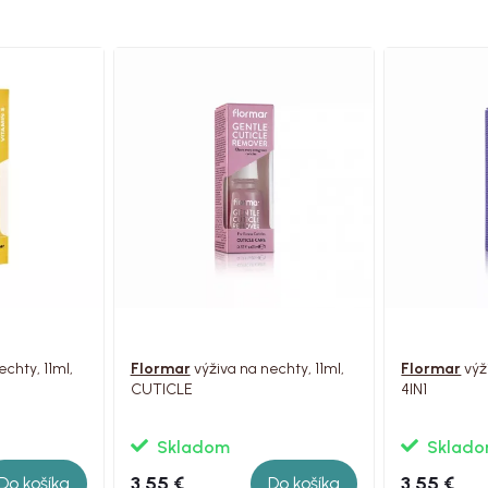
chty, 11ml,
Flormar
výživa na nechty, 11ml,
Flormar
výži
CUTICLE
4IN1
Skladom
Sklad
3.55 €
3.55 €
Do košíka
Do košíka