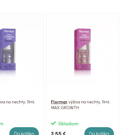
va na nechty, 11ml,
Flormar
výživa na nechty, 11ml,
MAX GROWTH
om
Skladom
3.55 €
Do košíka
Do košíka