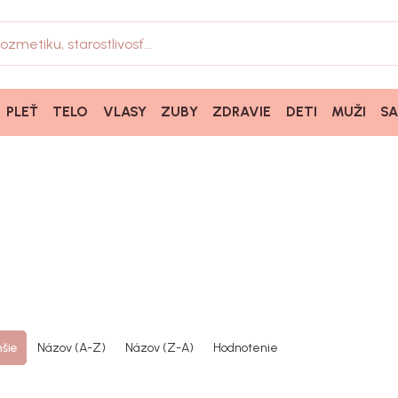
PLEŤ
TELO
VLASY
ZUBY
ZDRAVIE
DETI
MUŽI
S
šie
Názov (A-Z)
Názov (Z-A)
Hodnotenie