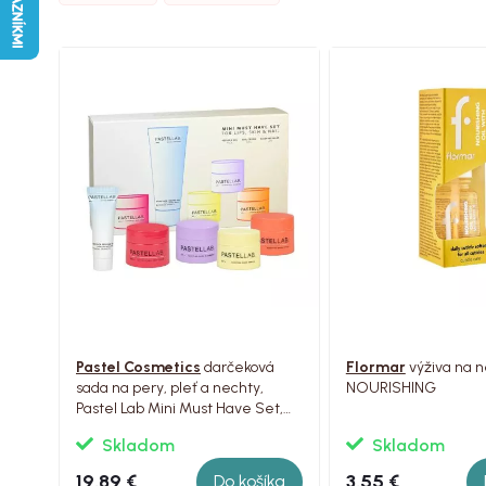
Pastel Cosmetics
darčeková
Flormar
výživa na ne
sada na pery, pleť a nechty,
NOURISHING
Pastel Lab Mini Must Have Set,
5ks
Skladom
Skladom
19.89 €
3.55 €
Do košíka