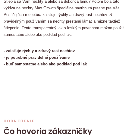
Štiepia sa Vám nechty a alebo sa dokonca lámu? Potom bola táto
výživa na nechty Max Growth špeciálne navrhnutá presne pre Vás.
Posilňujúca receptúra ​​zaisťuje rýchly a zdravý rast nechtov. S
pravidelným používaním sa nechty prestanú lámať a mizne taktiež
štiepenie. Tento transparentný lak s lesklým povrchom možno použiť
samostatne alebo ako podklad pod lak.
- zaisťuje rýchly a zdravý rast nechtov
- je potrebné pravidelné používanie
- buď samostatne alebo ako podklad pod lak
HODNOTENIE
Čo hovoria zákazníčky