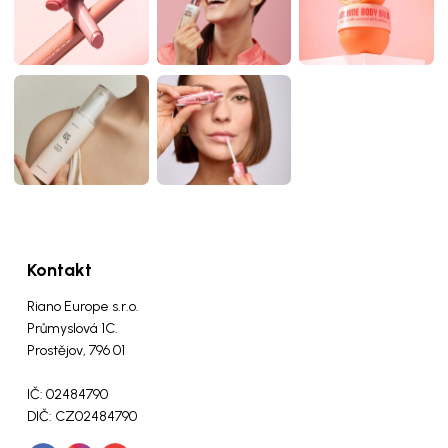
Kontakt
Riano Europe s.r.o.
Průmyslová 1C.
Prostějov, 796 01
IČ: 02484790
DIČ: CZ02484790