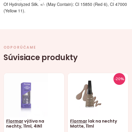
Of Hydrolyzed Silk. +/- (May Contain): CI 15850 (Red 6), CI 47000
(Yellow 11).
ODPORÚČAME
Súvisiace produkty
-20%
Flormar
výživa na
Flormar
lak na nechty
nechty, 11ml, 4IN1
Matte, 11ml