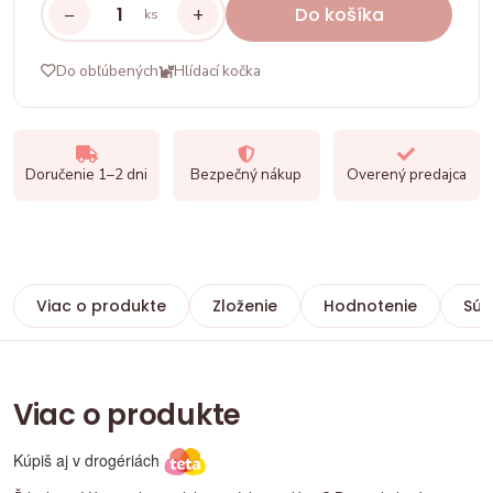
−
+
Do košíka
ks
Do obľúbených
Hlídací kočka
Doručenie 1–2 dni
Bezpečný nákup
Overený predajca
Viac o produkte
Zloženie
Hodnotenie
Súv
Viac o produkte
Kúpiš aj v drogériách