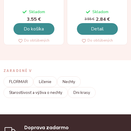
Skladom
Skladom
3.55 €
2.84 €
3.55 €
Do košíka
Detail
Do obľúbených
Do obľúbených
ZARADENÉ V
FLORMAR
Líčenie
Nechty
Starostlivosť a výživa o nechty
Dni krasy
Doprava zadarmo