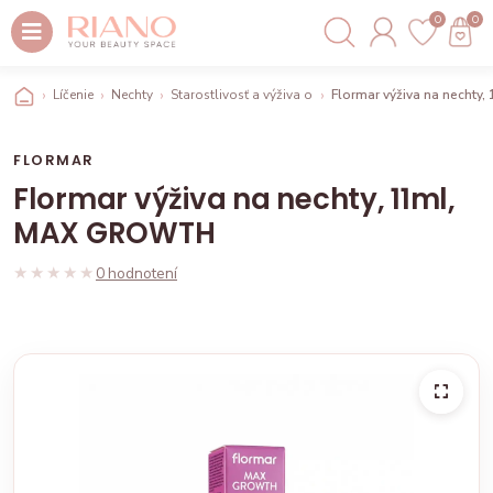
0
0
Líčenie
Nechty
Starostlivosť a výživa o nechty
Flormar výživa na necht
FLORMAR
Flormar výživa na nechty, 11ml,
MAX GROWTH
★★★★★
★★★★★
0 hodnotení