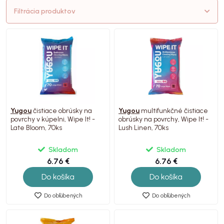
Filtrácia produktov
Yugou
čistiace obrúsky na
Yugou
multifunkčné čistiace
povrchy v kúpelni, Wipe It! -
obrúsky na povrchy, Wipe It! -
Late Bloom, 70ks
Lush Linen, 70ks
Skladom
Skladom
6.76 €
6.76 €
Do košíka
Do košíka
Do obľúbených
Do obľúbených