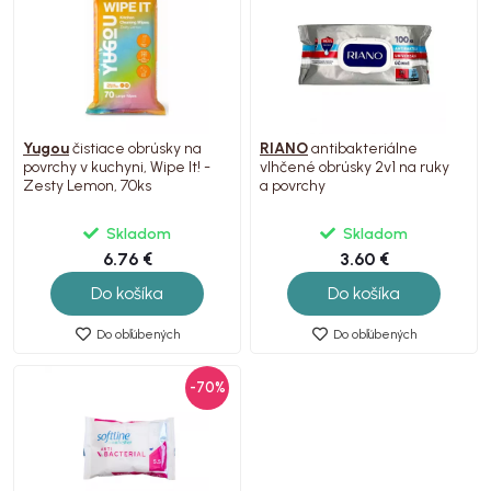
Yugou
čistiace obrúsky na
RIANO
antibakteriálne
povrchy v kuchyni, Wipe It! -
vlhčené obrúsky 2v1 na ruky
Zesty Lemon, 70ks
a povrchy
Skladom
Skladom
6.76 €
3.60 €
Do košíka
Do košíka
Do obľúbených
Do obľúbených
-70%