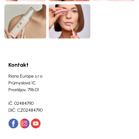
Kontakt
Riano Europe s.r.o.
Průmyslová 1C.
Prostějov, 796 01
IČ: 02484790
DIČ: CZ02484790