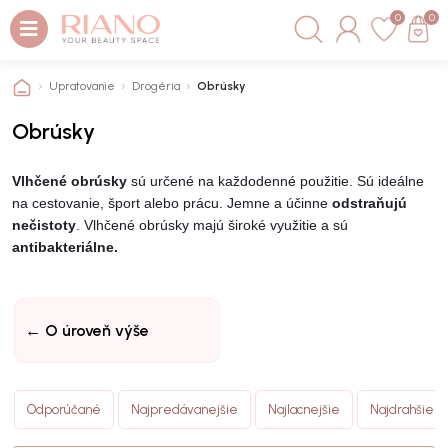
0
0
Upratovanie
Drogéria
Obrúsky
Obrúsky
Vlhčené obrúsky
sú určené na každodenné použitie. Sú ideálne
na cestovanie, šport alebo prácu. Jemne a účinne
odstraňujú
nečistoty
. Vlhčené obrúsky majú široké využitie a sú
antibakteriálne.
← O úroveň výše
Odporúčané
Najpredávanejšie
Najlacnejšie
Najdrahšie