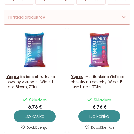
Filtrácia produktov
Yugou
čistiace obrúsky na
Yugou
multifunkčné čistiace
povrchy v kúpelni, Wipe It! -
obrúsky na povrchy, Wipe It! -
Late Bloom, 70ks
Lush Linen, 70ks
Skladom
Skladom
6.76 €
6.76 €
Do košíka
Do košíka
Do obľúbených
Do obľúbených