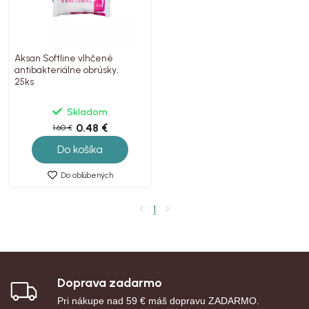
Aksan Softline vlhčené
antibakteriálne obrúsky,
25ks
Skladom
0.48 €
1.60 €
Do košíka
Do obľúbených
1
Doprava zadarmo
Pri nákupe nad 59 € máš dopravu ZADARMO.