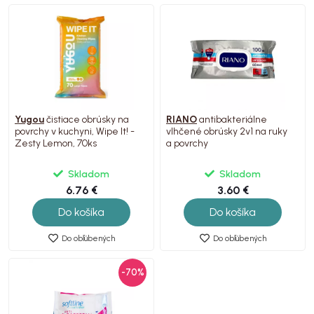
Yugou
čistiace obrúsky na
RIANO
antibakteriálne
povrchy v kuchyni, Wipe It! -
vlhčené obrúsky 2v1 na ruky
Zesty Lemon, 70ks
a povrchy
Skladom
Skladom
6.76 €
3.60 €
Do košíka
Do košíka
Do obľúbených
Do obľúbených
-70%