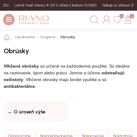
N20
Letné must-haves ☀︎ 20 % zľava s kódom SUN20
Nakúp so zľavou! Zad
0
0
Upratovanie
Drogéria
Obrúsky
Obrúsky
Vlhčené obrúsky
sú určené na každodenné použitie. Sú ideálne
na cestovanie, šport alebo prácu. Jemne a účinne
odstraňujú
nečistoty
. Vlhčené obrúsky majú široké využitie a sú
antibakteriálne.
← O úroveň výše
Odporúčané
Najpredávanejšie
Najlacnejšie
Najdrahšie