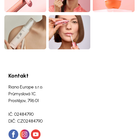
Kontakt
Riano Europe s.r.o.
Průmyslová 1C.
Prostějov, 796 01
IČ: 02484790
DIČ: CZ02484790