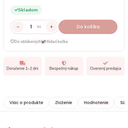
Skladom
−
+
Do košíka
ks
Do obľúbených
Hlídací kočka
Doručenie 1–2 dni
Bezpečný nákup
Overený predajca
Viac o produkte
Zloženie
Hodnotenie
Súv