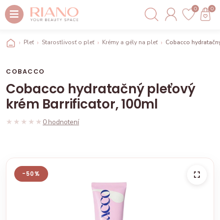
0
0
Pleť
Starostlivosť o pleť
Krémy a gély na pleť
Cobacco hydratačný 
COBACCO
Cobacco hydratačný pleťový
krém Barrificator, 100ml
★★★★★
★★★★★
0 hodnotení
-50%