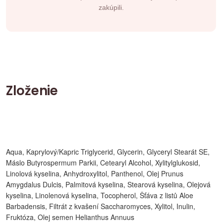
zakúpili.
Zloženie
Aqua, Kaprylový/Kapric Triglycerid, Glycerin, Glyceryl Stearát SE,
Máslo Butyrospermum Parkii, Cetearyl Alcohol, Xylitylglukosid,
Linolová kyselina, Anhydroxylitol, Panthenol, Olej Prunus
Amygdalus Dulcis, Palmitová kyselina, Stearová kyselina, Olejová
kyselina, Linolenová kyselina, Tocopherol, Šťáva z listů Aloe
Barbadensis, Filtrát z kvašení Saccharomyces, Xylitol, Inulin,
Fruktóza, Olej semen Helianthus Annuus