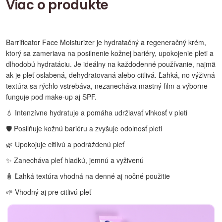
Viac o produkte
Barrificator Face Moisturizer je hydratačný a regeneračný krém,
ktorý sa zameriava na posilnenie kožnej bariéry, upokojenie pleti a
dlhodobú hydratáciu. Je ideálny na každodenné používanie, najmä
ak je pleť oslabená, dehydratovaná alebo citlivá. Ľahká, no výživná
textúra sa rýchlo vstrebáva, nezanecháva mastný film a výborne
funguje pod make-up aj SPF.
💧 Intenzívne hydratuje a pomáha udržiavať vlhkosť v pleti
🛡️ Posilňuje kožnú bariéru a zvyšuje odolnosť pleti
🌿 Upokojuje citlivú a podráždenú pleť
✨ Zanecháva pleť hladkú, jemnú a vyživenú
🧴 Ľahká textúra vhodná na denné aj nočné použitie
🌱 Vhodný aj pre citlivú pleť