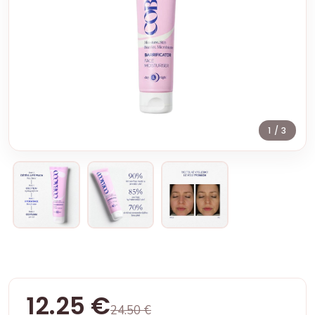
1
/ 3
12.25 €
24.50 €