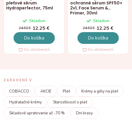
pleťové sérum
ochranné sérum SPF50+
Hydraperfector, 75ml
2v1, Face Serum &
Primer, 30ml
Skladom
Skladom
12.25 €
12.25 €
24.50 €
24.50 €
Do košíka
Do košíka
Do obľúbených
Do obľúbených
ZARADENÉ V
COBACCO
AKCIE
Pleť
Krémy a gély na pleť
Hydratačné krémy
Starostlivosť o pleť
Skladové upratovanie až -70 %
Dni krasy