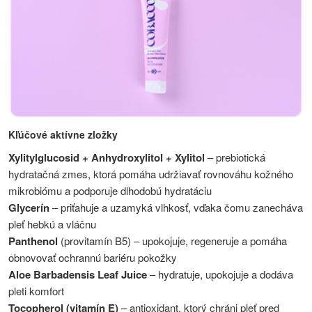
Kľúčové aktívne zložky
Xylitylglucosid + Anhydroxylitol + Xylitol
– prebiotická
hydratačná zmes, ktorá pomáha udržiavať rovnováhu kožného
mikrobiómu a podporuje dlhodobú hydratáciu
Glycerín
– priťahuje a uzamyká vlhkosť, vďaka čomu zanecháva
pleť hebkú a vláčnu
Panthenol
(provitamín B5) – upokojuje, regeneruje a pomáha
obnovovať ochrannú bariéru pokožky
Aloe Barbadensis Leaf Juice
– hydratuje, upokojuje a dodáva
pleti komfort
Tocopherol (vitamín E)
– antioxidant, ktorý chráni pleť pred