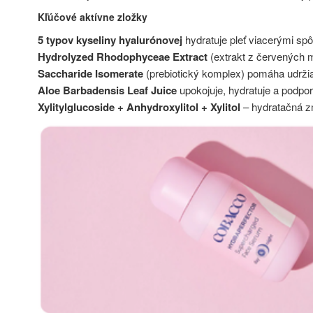
Kľúčové aktívne zložky
5 typov kyseliny hyalurónovej
hydratuje pleť viacerými sp
Hydrolyzed Rhodophyceae Extract
(extrakt z červených mo
Saccharide Isomerate
(prebiotický komplex) pomáha udržia
Aloe Barbadensis Leaf Juice
upokojuje, hydratuje a podpor
Xylitylglucoside + Anhydroxylitol + Xylitol
– hydratačná zm