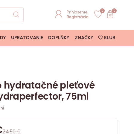
0
0
Prihlásenie
Registrácia
ADY
UPRATOVANIE
DOPLŇKY
ZNAČKY
KLUB
 hydratačné pleťové
draperfector, 75ml
ní
€
24.50 €