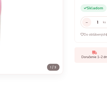
Skladom
−
ks
Do obľúbených
Doručenie 1–2 dn
1
/ 3