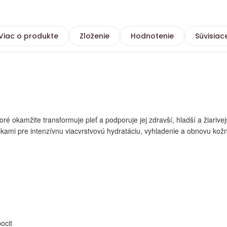
Viac o produkte
Zloženie
Hodnotenie
Súvisiac
é okamžite transformuje pleť a podporuje jej zdravší, hladší a žiarive
žkami pre intenzívnu viacvrstvovú hydratáciu, vyhladenie a obnovu kož
ocit