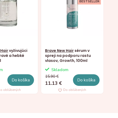
BESTSELLER
Hair
vyživujúci
Brave New Hair
sérum v
dravé a hebké
spreji na podporu rastu
l
vlasov, Growth, 100ml
om
Skladom
15.90 €
Do košíka
Do košíka
11.13 €
o obľúbených
Do obľúbených