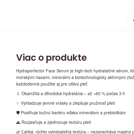
Viac o produkte
Hydraperfector Face Serum je high-tech hydratačné sérum, ktor
morskými riasami, minerálmi a biotechnologicky aktívnymi zlo
každodenné použitie aj pre citlivú pleť.
💧 Okamžitá a dlhodobá hydratácia – až +60 % počas 3 h
✨ Vyhladzuje jemné vrásky a zlepšuje pružnosť pleti
🛡️ Posilňuje kožnú bariéru vďaka minerálom a prebiotikám
🌊 Rozjasňuje a zjednocuje textúru pleti
🌿 Ľahká, rýchlo vstrebateľná textúra – nezanecháva mastný p