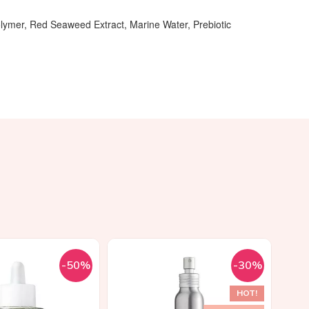
ymer, Red Seaweed Extract, Marine Water, Prebiotic
-50%
-30%
HOT!