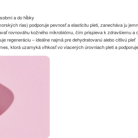
ôsobmi a do hĺbky
rských rias) podporuje pevnosť a elasticitu pleti, zanecháva ju jemn
vať rovnováhu kožného mikrobiómu, čím prispieva k zdravšiemu a od
uje regeneráciu – ideálne najmä pre dehydratovanú alebo citlivú pleť
es, ktorá uzamyká vlhkosť vo viacerých úrovniach pleti a podporuje 