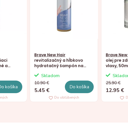
Brave New Hair
Brave New 
iaci
revitalizačný a hĺbkovo
olej pre z
né a
hydratačný šampón na
vlasy, 50m
ance,
vlasy, Reboot, 250ml
Skladom
Sklad
10.90 €
25.90 €
Do košíka
Do košíka
5.45 €
12.95 €
ených
Do obľúbených
D