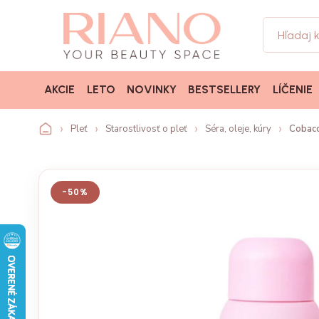
AKCIE
LETO
NOVINKY
BESTSELLERY
LÍČENIE
Pleť
Starostlivosť o pleť
Séra, oleje, kúry
Cobacc
-50%