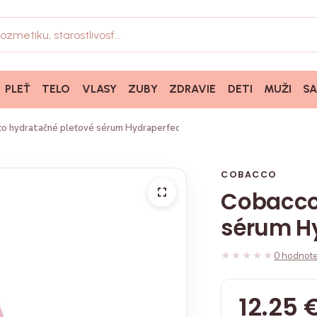
PLEŤ
TELO
VLASY
ZUBY
ZDRAVIE
DETI
MUŽI
S
o hydratačné pleťové sérum Hydraperfector, 75ml
COBACCO
Cobacco
sérum Hy
★★★★★
★★★★★
0 hodnote
12.25 