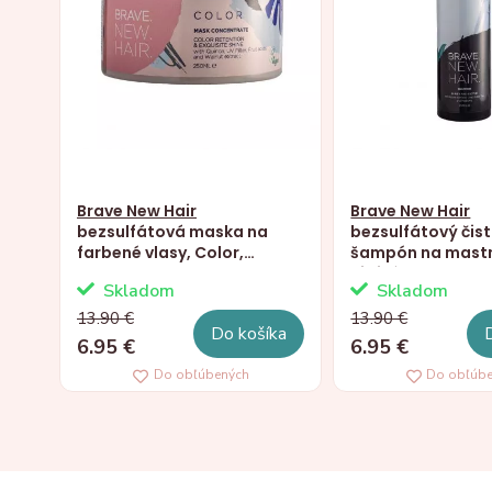
Brave New Hair
Brave New Hair
bezsulfátová maska ​​na
bezsulfátový čist
farbené vlasy, Color,
šampón na mast
250ml
citlivé vlasy, Bal
Skladom
Skladom
250ml
13.90 €
13.90 €
Do košíka
6.95 €
6.95 €
Do obľúbených
Do obľúb