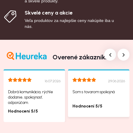
a skvelé produkty.
Skvelé ceny a akcie
Veľa produktov za najlepšie ceny nakúpite iba u
nás.
Overené zákazníkmi
16.07.2026
29.06.2026
Dobrá komunikácia, rýchle
Som s tovarom spokojná
dodanie, spokojnosť,
odporúčam.
Hodnocení 5/5
Hodnocení 5/5