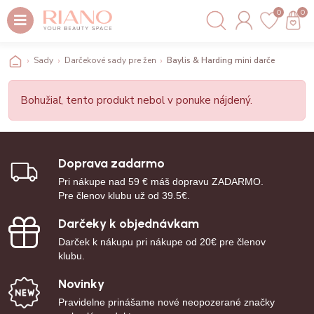
0
0
Sady
Darčekové sady pre ženy
Baylis & Harding mini darčeková sada 
Bohužiaľ, tento produkt nebol v ponuke nájdený.
Doprava zadarmo
Pri nákupe nad 59 € máš dopravu ZADARMO.
Pre členov klubu už od 39.5€.
Darčeky k objednávkam
Darček k nákupu pri nákupe od 20€ pre členov
klubu.
Novinky
Pravidelne prinášame nové neopozerané značky