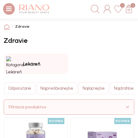
0
0
Zdravie
Zdravie
Lekáreň
Odporúčané
Najpredávanejšie
Najlacnejšie
Najdrahšie
Filtrácia produktov
NOVINKA
NOVINKA