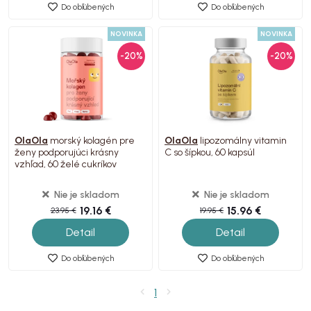
Do obľúbených
Do obľúbených
NOVINKA
NOVINKA
-20%
-20%
OlaOla
morský kolagén pre
OlaOla
lipozomálny vitamin
ženy podporujúci krásny
C so šípkou, 60 kapsúl
vzhľad, 60 želé cukríkov
Nie je skladom
Nie je skladom
19.16 €
15.96 €
23.95 €
19.95 €
Detail
Detail
Do obľúbených
Do obľúbených
1