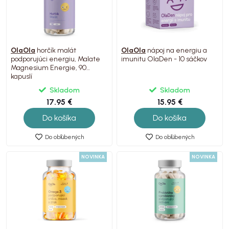
OlaOla
horčík malát
OlaOla
nápoj na energiu a
podporujúci energiu, Malate
imunitu OlaDen - 10 sáčkov
Magnesium Energie, 90
kapuslí
Skladom
Skladom
17.95 €
15.95 €
Do košíka
Do košíka
Do obľúbených
Do obľúbených
NOVINKA
NOVINKA