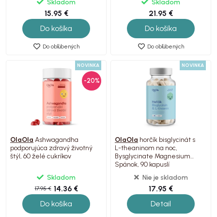
Skladom
Skladom
15.95 €
21.95 €
Do košíka
Do košíka
Do obľúbených
Do obľúbených
NOVINKA
NOVINKA
-20%
OlaOla
Ashwagandha
OlaOla
horčík bisglycinát s
podporujúca zdravý životný
L-theaninom na noc,
štýl, 60 želé cukríkov
Bysglycinate Magnesium
Spánok, 90 kapuslí
Skladom
Nie je skladom
14.36 €
17.95 €
17.95 €
Do košíka
Detail