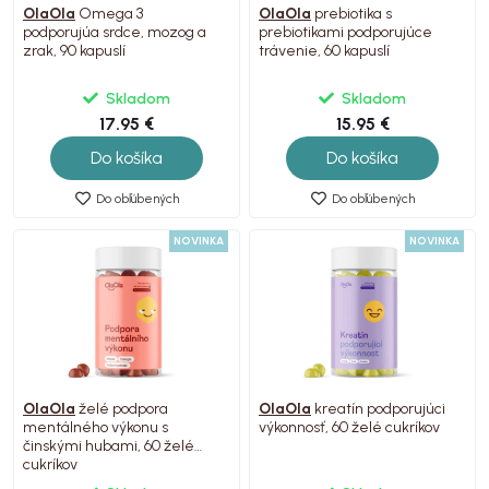
OlaOla
Omega 3
OlaOla
prebiotika s
podporujúa srdce, mozog a
prebiotikami podporujúce
zrak, 90 kapuslí
trávenie, 60 kapuslí
Skladom
Skladom
17.95 €
15.95 €
Do košíka
Do košíka
Do obľúbených
Do obľúbených
NOVINKA
NOVINKA
OlaOla
želé podpora
OlaOla
kreatín podporujúci
mentálného výkonu s
výkonnosť, 60 želé cukríkov
činskými hubami, 60 želé
cukríkov