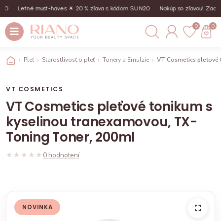
0
Letné must-haves ☀︎ 20 % zľava s kódom SUN20
Nakúp so zľavou! Zadaj 
0
0
Pleť
Starostlivosť o pleť
Tonery a Emulzie
VT Cosmetics pleťové 
VT COSMETICS
VT Cosmetics pleťové tonikum s
kyselinou tranexamovou, TX-
Toning Toner, 200ml
★★★★★
★★★★★
0 hodnotení
NOVINKA