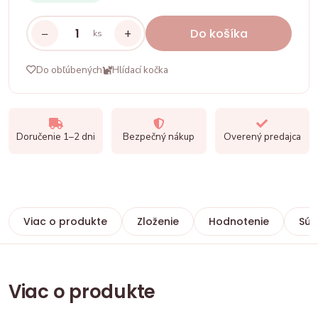
−
+
Do košíka
ks
Do obľúbených
Hlídací kočka
Doručenie 1–2 dni
Bezpečný nákup
Overený predajca
Viac o produkte
Zloženie
Hodnotenie
Súv
Viac o produkte