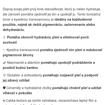
Dopraj svojej pleti prvý krok starostlivosti, ktorý ju nielen hydratuje,
ale zároveň pomáha zjednotiť jej tón a upokojiť ju. Tento tonizačný
toner s kyselinou tranexamovou je
ideálny na každodenné
použitie, najmä ak riešiš pigmentáciu, začervenanie alebo
dehydratáciu.
💧
Pomáha obnoviť hydratáciu pleti a eliminovať pocit
suchosti
✨ Kyselina tranexamová
pomáha zjednotiť tón pleti a redukovať
pigmentové škvrny
🌿 Niacínamid a allantoín
pomáhajú upokojiť podráždenie a
posilniť kožnú bariéru
💡 Glutatión a antioxidanty
pomáhajú rozjasniť pleť a podporiť
jej zdravý vzhľad
🛡️ Ceramidy a hydratačné zložky
pomáhajú chrániť pleť a udržať
vlhkosť v pokožke
❄️ Ľahká textúra sa rýchlo vstrebáva, nezanecháva lepivý film a