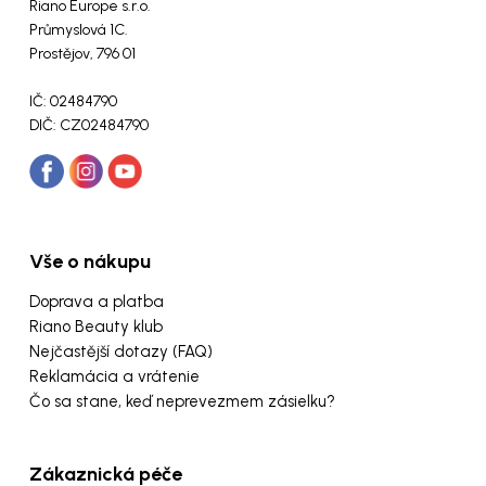
Riano Europe s.r.o.
Průmyslová 1C.
Prostějov, 796 01
IČ: 02484790
DIČ: CZ02484790
Vše o nákupu
Doprava a platba
Riano Beauty klub
Nejčastější dotazy (FAQ)
Reklamácia a vrátenie
Čo sa stane, keď neprevezmem zásielku?
Zákaznická péče