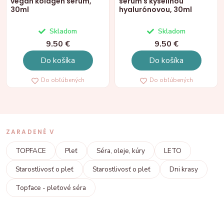
vegan kolagén sérum,
sérum s kyselinou
30ml
hyalurónovou, 30ml
Skladom
Skladom
9.50 €
9.50 €
Do košíka
Do košíka
Do obľúbených
Do obľúbených
ZARADENÉ V
TOPFACE
Pleť
Séra, oleje, kúry
LETO
Starostlivosť o pleť
Starostlivosť o pleť
Dni krasy
Topface - pleťové séra