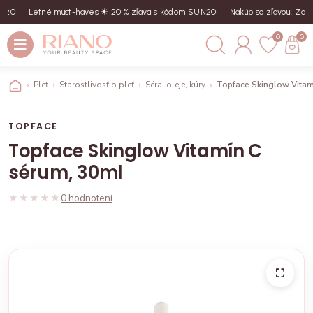
20
Letné must-haves ☀︎ 20 % zľava s kódom SUN20
Nakúp so zľavou! Zadaj
0
0
Pleť
Starostlivosť o pleť
Séra, oleje, kúry
Topface Skinglow Vitam
TOPFACE
Topface Skinglow Vitamín C
sérum, 30ml
★★★★★
★★★★★
0 hodnotení