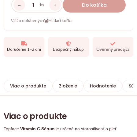
−
+
Do košíka
ks
Do obľúbených
Hlídací kočka
Doručenie 1–2 dni
Bezpečný nákup
Overený predajca
Viac o produkte
Zloženie
Hodnotenie
Súv
Viac o produkte
Topface
Vitamín C Sérum
je určené na starostlivosť o pleť.