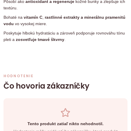
Pôsobí ako
antioxidant a regeneruje
kožné bunky a zlepšuje ich
textúru.
Bohaté na
vitamín C
,
rastlinné extrakty a minerálnu pramenitú
vodu
vo vysokej miere.
Poskytuje hlbokú hydratáciu a zároveň podporuje rovnováhu tónu
pleti a
zosvetľuje tmavé škvrny
.
HODNOTENIE
Čo hovoria zákazníčky
Tento produkt zatiaľ nikto nehodnotil.