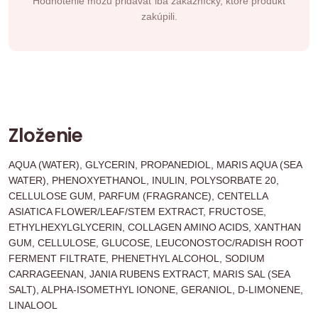
Hodnotenie môžu pridávať iba zákazníčky, ktoré produkt
zakúpili.
Zloženie
AQUA (WATER), GLYCERIN, PROPANEDIOL, MARIS AQUA (SEA
WATER), PHENOXYETHANOL, INULIN, POLYSORBATE 20,
CELLULOSE GUM, PARFUM (FRAGRANCE), CENTELLA
ASIATICA FLOWER/LEAF/STEM EXTRACT, FRUCTOSE,
ETHYLHEXYLGLYCERIN, COLLAGEN AMINO ACIDS, XANTHAN
GUM, CELLULOSE, GLUCOSE, LEUCONOSTOC/RADISH ROOT
FERMENT FILTRATE, PHENETHYL ALCOHOL, SODIUM
CARRAGEENAN, JANIA RUBENS EXTRACT, MARIS SAL (SEA
SALT), ALPHA-ISOMETHYL IONONE, GERANIOL, D-LIMONENE,
LINALOOL