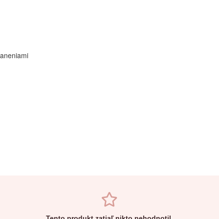
raneniami
Tento produkt zatiaľ nikto nehodnotil.