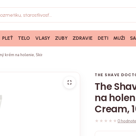
PLEŤ
TELO
VLASY
ZUBY
ZDRAVIE
DETI
MUŽI
S
ý krém na holenie, Skin Cushioning Shave Cream, 100ml
THE SHAVE DOCT
The Sha
na holen
Cream, 
★★★★★
★★★★★
0 hodnote