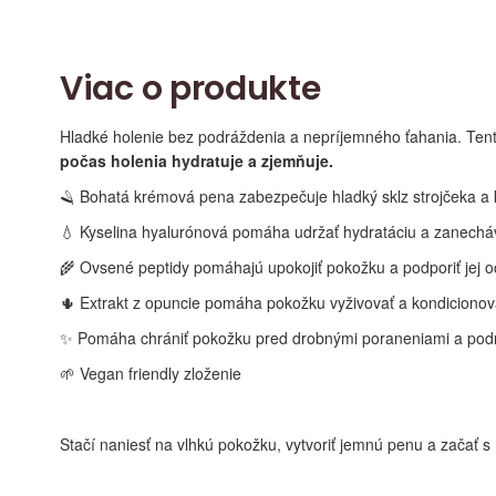
Viac o produkte
Hladké holenie bez podráždenia a nepríjemného ťahania. Ten
počas holenia hydratuje a zjemňuje.
🪒 Bohatá krémová pena zabezpečuje hladký sklz strojčeka a 
💧 Kyselina hyalurónová pomáha udržať hydratáciu a zanech
🌾 Ovsené peptidy pomáhajú upokojiť pokožku a podporiť jej 
🌵 Extrakt z opuncie pomáha pokožku vyživovať a kondicionov
✨ Pomáha chrániť pokožku pred drobnými poraneniami a po
🌱 Vegan friendly zloženie
Stačí naniesť na vlhkú pokožku, vytvoriť jemnú penu a začať