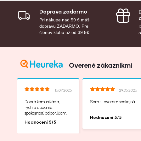
Doprava zadarmo
Pri nákupe nad 59 € máš
dopravu ZADARMO. Pre
D
členov klubu už od 39.5€.
o
Overené zákazníkmi
16.07.2026
29.06.2026
Dobrá komunikácia,
Som s tovarom spokojná
rýchle dodanie,
spokojnosť, odporúčam.
Hodnocení 5/5
Hodnocení 5/5