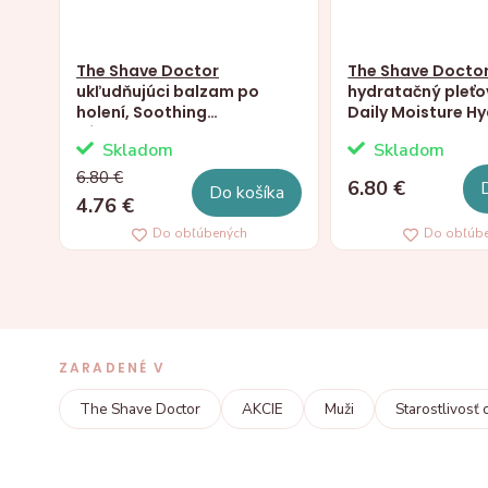
The Shave Doctor
The Shave Docto
ukľudňujúci balzam po
hydratačný pleťo
holení, Soothing
Daily Moisture H
Aftershave Balm, 100ml
Cream, 100ml
Skladom
Skladom
6.80 €
6.80 €
Do košíka
4.76 €
Do obľúbených
Do obľúb
ZARADENÉ V
The Shave Doctor
AKCIE
Muži
Starostlivosť 