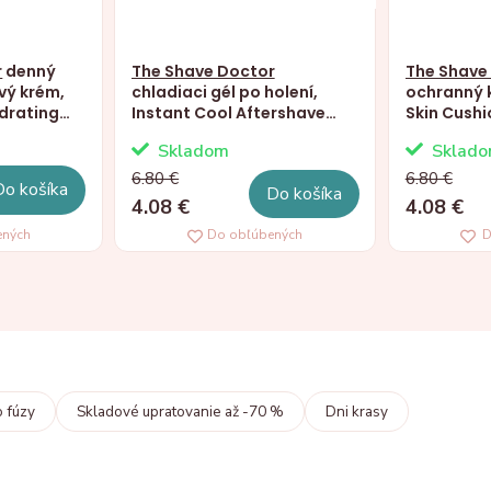
r
denný
The Shave Doctor
The Shave
vý krém,
chladiaci gél po holení,
ochranný k
ydrating
Instant Cool Aftershave
Skin Cushi
Gel, 100ml
Cream, 10
Skladom
Sklad
6.80 €
6.80 €
Do košíka
Do košíka
4.08 €
4.08 €
ených
Do obľúbených
D
o fúzy
Skladové upratovanie až -70 %
Dni krasy