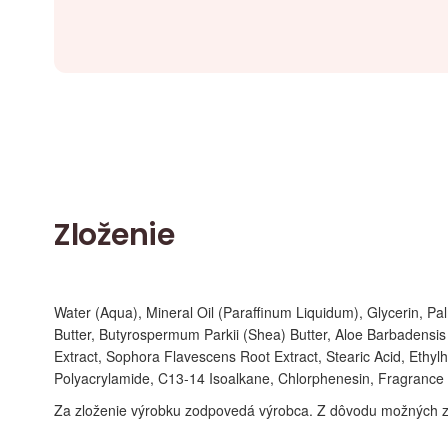
Zloženie
Water (Aqua), Mineral Oil (Paraffinum Liquidum), Glycerin, P
Butter, Butyrospermum Parkii (Shea) Butter, Aloe Barbadensis
Extract, Sophora Flavescens Root Extract, Stearic Acid, Eth
Polyacrylamide, C13-14 Isoalkane, Chlorphenesin, Fragrance (P
Za zloženie výrobku zodpovedá výrobca. Z dôvodu možných z