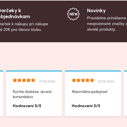
Darčeky k
Novinky
objednávkam
Pravidelne prinášame
neopozerané značky 
arček k nákupu pri nákupe
skvelé produkty.
d 20€ pre členov klubu.
27.06.2026
22.06.2026
Rýchle dodanie, skvelá
Maximálna spokojnosť
komunikácia.
Hodnocení 5/5
Hodnocení 5/5