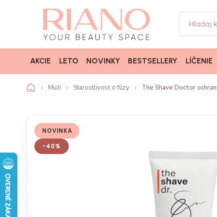
AKCIE
LETO
NOVINKY
BESTSELLERY
LÍČENIE
Muži
Starostlivosť o fúzy
The Shave Doctor ochrann
NOVINKA
-40%