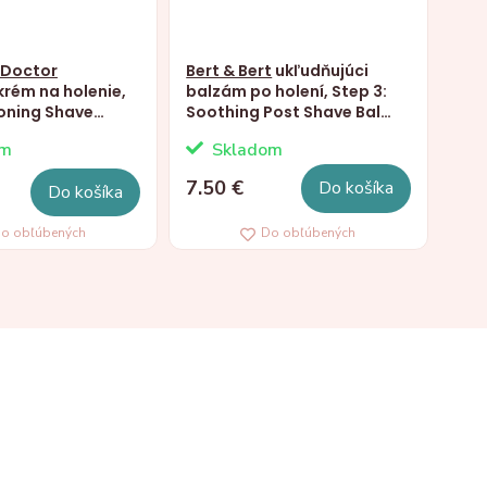
 Doctor
Bert & Bert
ukľudňujúci
rém na holenie,
balzám po holení, Step 3:
oning Shave
Soothing Post Shave Balm,
0ml
100ml
om
Skladom
7.50 €
Do košíka
Do košíka
o obľúbených
Do obľúbených