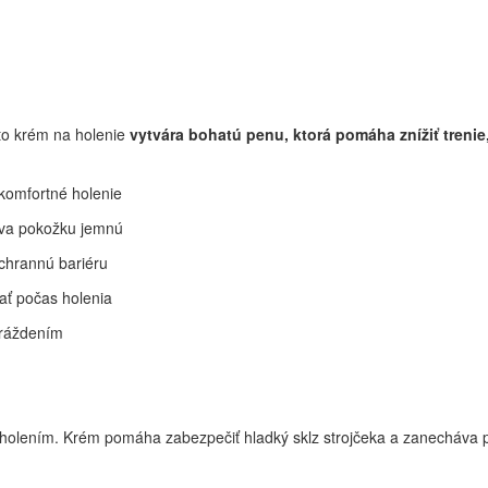
to krém na holenie
vytvára bohatú penu, ktorá pomáha znížiť treni
komfortné holenie
áva pokožku jemnú
ochrannú bariéru
ať počas holenia
dráždením
 s holením. Krém pomáha zabezpečiť hladký sklz strojčeka a zanecháva