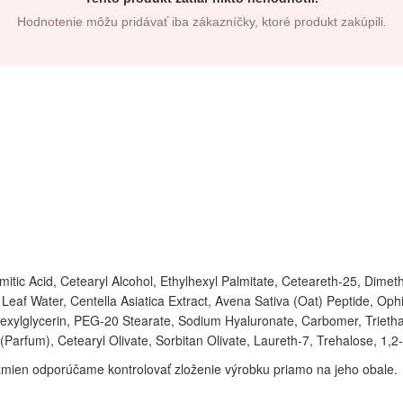
Hodnotenie môžu pridávať iba zákazníčky, ktoré produkt zakúpili.
almitic Acid, Cetearyl Alcohol, Ethylhexyl Palmitate, Ceteareth-25, D
 Leaf Water, Centella Asiatica Extract, Avena Sativa (Oat) Peptide, Op
ylhexylglycerin, PEG-20 Stearate, Sodium Hyaluronate, Carbomer, Tri
arfum), Cetearyl Olivate, Sorbitan Olivate, Laureth-7, Trehalose, 1,2
mien odporúčame kontrolovať zloženie výrobku priamo na jeho obale.