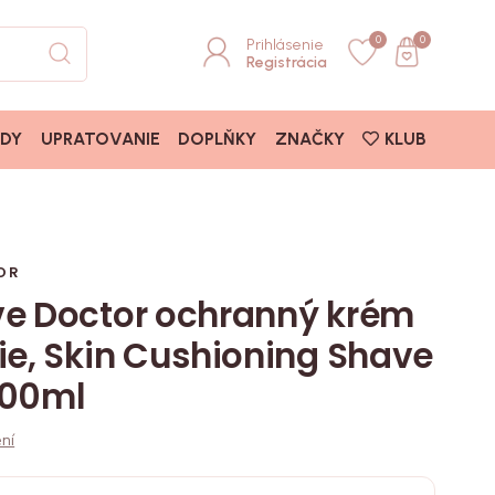
0
0
Prihlásenie
Registrácia
ADY
UPRATOVANIE
DOPLŇKY
ZNAČKY
KLUB
OR
ve Doctor ochranný krém
ie, Skin Cushioning Shave
100ml
ní