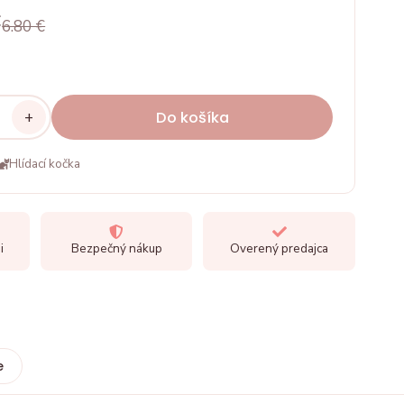
€
6.80 €
+
Do košíka
Hlídací kočka
i
Bezpečný nákup
Overený predajca
e