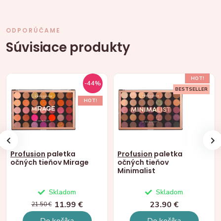
ODPORÚČAME
Súvisiace produkty
HOT!
-44%
BESTSELLER
HOT!
Profusion
paletka
Profusion
paletka
očných tieňov Mirage
očných tieňov
Minimalist
Skladom
Skladom
11.99 €
23.90 €
21.50 €
Do košíka
Do košíka