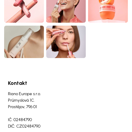
Kontakt
Riano Europe s.r.o.
Průmyslová 1C.
Prostějov, 796 01
IČ: 02484790
DIČ: CZ02484790