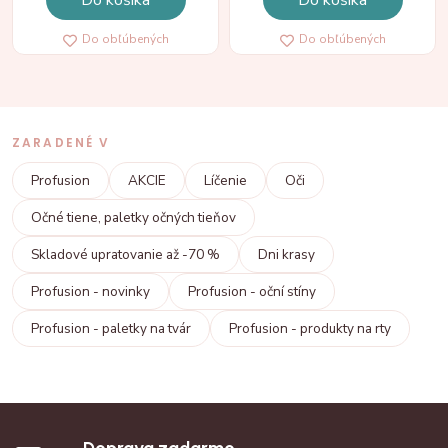
Do obľúbených
Do obľúbených
ZARADENÉ V
Profusion
AKCIE
Líčenie
Oči
Očné tiene, paletky očných tieňov
Skladové upratovanie až -70 %
Dni krasy
Profusion - novinky
Profusion - oční stíny
Profusion - paletky na tvár
Profusion - produkty na rty
Doprava zadarmo