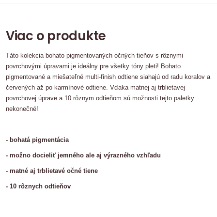
Viac o produkte
Táto kolekcia bohato pigmentovaných očných tieňov s rôznymi
povrchovými úpravami je ideálny pre všetky tóny pleti! Bohato
pigmentované a miešateľné multi-finish odtiene siahajú od radu koralov a
červených až po karmínové odtiene. Vďaka matnej aj trblietavej
povrchovej úprave a 10 rôznym odtieňom sú možnosti tejto paletky
nekonečné!
- bohatá pigmentácia
- možno docieliť jemného ale aj výrazného vzhľadu
- matné aj trblietavé očné tiene
- 10 rôznych odtieňov