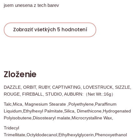
jsem unesena z tech barev
Zobraziť všetkých 5 hodnotení
Zloženie
DAZZLE, ORBIT, RUBY, CAPTIVATING, LOVESTRUCK, SIZZLE,
ROUGE, FIREBALL, STUDIO, AUBURN:（Net Wt.:16g）
Talc,Mica, Magnesium Stearate ,Polyethylene,Paraffinum
Liquidum,Ethylhexyl Palmitate,Silica, Dimethicone,Hydrogenated
Polyisobutene,Diisostearyl malate,Microcrystalline Wax,
Tridecyl
Trimellitate,Octyldodecanol,Ethylhexylglycerin,Phenoxyethanol