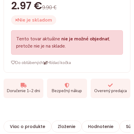
2.97 €
9.90 €
Nie je skladom
Tento tovar aktuálne
nie je možné objednať
,
pretože nie je na sklade.
Do obľúbených
Hlídací kočka
Doručenie 1–2 dni
Bezpečný nákup
Overený predajca
Viac o produkte
Zloženie
Hodnotenie
Súv