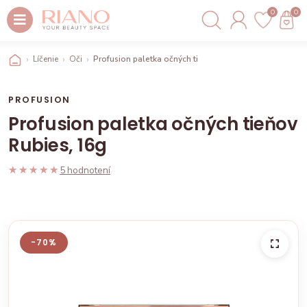
0
0
Líčenie
Oči
Profusion paletka očných tieňov Rubies, 16g
PROFUSION
Profusion paletka očných tieňov
Rubies, 16g
★★★★★
★★★★★
5 hodnotení
-70%