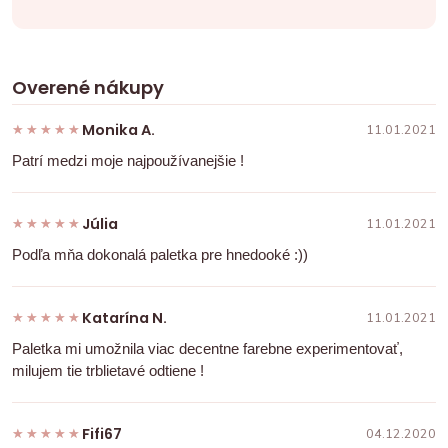
Overené nákupy
Monika A.
★★★★★
★★★★★
11.01.2021
Patrí medzi moje najpoužívanejšie !
Júlia
★★★★★
★★★★★
11.01.2021
Podľa mňa dokonalá paletka pre hnedooké :))
Katarína N.
★★★★★
★★★★★
11.01.2021
Paletka mi umožnila viac decentne farebne experimentovať,
milujem tie trblietavé odtiene !
Fifi67
★★★★★
★★★★★
04.12.2020