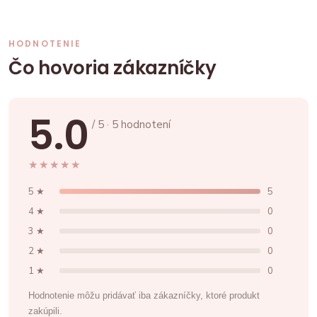
HODNOTENIE
Čo hovoria zákazníčky
5.0
/ 5 · 5 hodnotení
★★★★★
★★★★★
5 ★
5
4 ★
0
3 ★
0
2 ★
0
1 ★
0
Hodnotenie môžu pridávať iba zákazníčky, ktoré produkt
zakúpili.