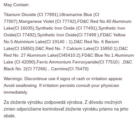
May Contain:
Titanium Dioxide (CI 77891),Ultramarine Blue (CI
77007),Manganese Violet (CI 77742),FD&C Red No.40 Aluminum
Lake(CI 16035),Synthetic Iron Oxide (CI 77491),Synthetic Iron
Oxide(CI 77492),Synthetic Iron Oxide(CI 77499 ),FD&C Yellow
No.5 Aluminium Lake(CI 19140：1),D&C Red No. 6 Barium
Lake(CI 15850),D&C Red No. 7 Calcium Lake(CI 15850:1),D&C
Red No. 27 Aluminum Lake(CI45410:2),FD&C Blue No.1 Aluminum
Lake (CI 42090),Ferric Ammonium Ferrocyanide(CI 77510）,D&C
Black No. 2(CI 77266)，Carmine(CI 75470)
Warnings: Discontinue use if signs of rash or irritation appear.
Avoid swallowing. If irritation persists consult your physician
immediately.
Za zloženie výrobku zodpovedá výrobca. Z dôvodu možných
zmien odporúčame kontrolovať zloženie výrobku priamo na jeho
obale.