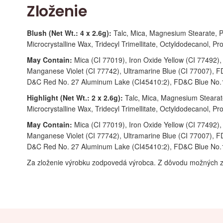
Zloženie
Blush (Net Wt.: 4 x 2.6g):
Talc, Mica, Magnesium Stearate, Po
Microcrystalline Wax, Tridecyl Trimellitate, Octyldodecanol, 
May Contain:
Mica (CI 77019), Iron Oxide Yellow (CI 77492)
Manganese Violet (CI 77742), Ultramarine Blue (CI 77007), 
D&C Red No. 27 Aluminum Lake (CI45410:2), FD&C Blue No.
Highlight (Net Wt.: 2 x 2.6g):
Talc, Mica, Magnesium Stearate
Microcrystalline Wax, Tridecyl Trimellitate, Octyldodecanol, 
May Contain:
Mica (CI 77019), Iron Oxide Yellow (CI 77492)
Manganese Violet (CI 77742), Ultramarine Blue (CI 77007), 
D&C Red No. 27 Aluminum Lake (CI45410:2), FD&C Blue No.
Za zloženie výrobku zodpovedá výrobca. Z dôvodu možných z