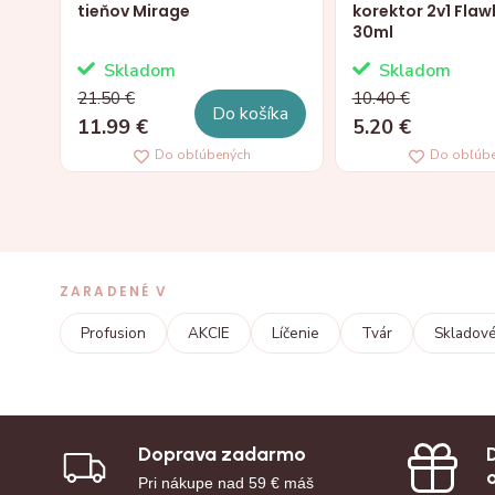
tieňov Mirage
korektor 2v1 Flaw
30ml
Skladom
Skladom
21.50 €
10.40 €
Do košíka
11.99 €
5.20 €
Do obľúbených
Do obľúb
ZARADENÉ V
Profusion
AKCIE
Líčenie
Tvár
Skladové
Doprava zadarmo
Pri nákupe nad 59 € máš