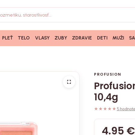
PLEŤ
TELO
VLASY
ZUBY
ZDRAVIE
DETI
MUŽI
S
PROFUSION
Profusion
10,4g
★★★★★
★★★★★
5 hodnote
4.95 