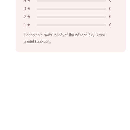
4 ★
0
3 ★
0
2 ★
0
1 ★
0
Hodnotenie môžu pridávať iba zákazníčky, ktoré
produkt zakúpili.