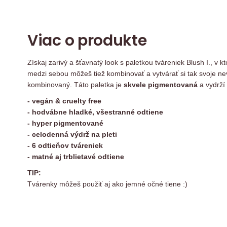
Viac o produkte
Získaj zarivý a šťavnatý look s paletkou tváreniek Blush I., v k
medzi sebou môžeš tiež kombinovať a vytvárať si tak svoje nev
kombinovaný. Táto paletka je
skvele pigmentovaná
a vydrží
- vegán & cruelty free
- hodvábne hladké, všestranné odtiene
- hyper pigmentované
- celodenná výdrž na pleti
- 6 odtieňov tváreniek
- matné aj trblietavé odtiene
TIP:
Tvárenky môžeš použiť aj ako jemné očné tiene :)