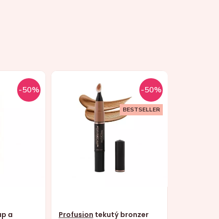
-50%
-50%
BESTSELLER
p a
Profusion
tekutý bronzer