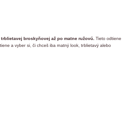
 trblietavej broskyňovej až po matne ružovú.
Tieto odtiene
ne a vyber si, či chceš iba matný look, trblietavý alebo