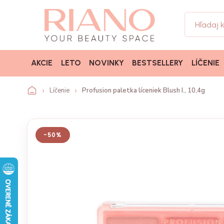
AKCIE
LETO
NOVINKY
BESTSELLERY
LÍČENIE
Líčenie
Profusion paletka líceniek Blush I., 10,4g
-50%