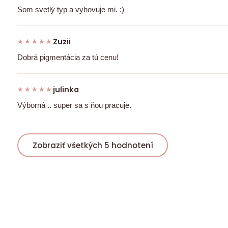
Som svetlý typ a vyhovuje mi. :)
Zuzii
★★★★★
★★★★★
Dobrá pigmentácia za tú cenu!
julinka
★★★★★
★★★★★
Výborná .. super sa s ňou pracuje.
Zobraziť všetkých 5 hodnotení