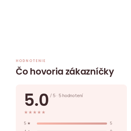
HODNOTENIE
Čo hovoria zákazníčky
5.0
/ 5 · 5 hodnotení
★★★★★
★★★★★
5 ★
5