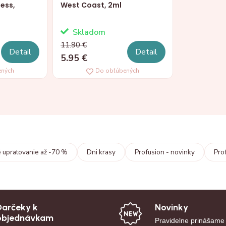
less,
West Coast, 2ml
Skladom
11.90 €
Detail
Detail
5.95 €
ených
Do obľúbených
 upratovanie až -70 %
Dni krasy
Profusion - novinky
Prof
Darčeky k
Novinky
objednávkam
Pravidelne prinášame