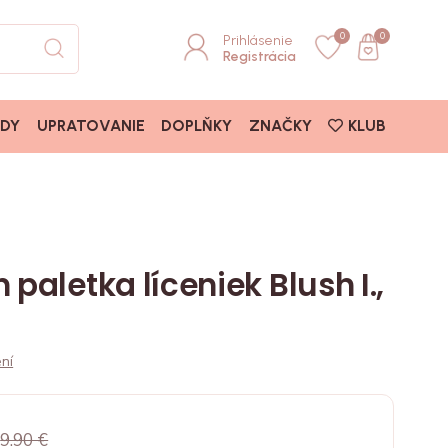
0
0
Prihlásenie
Registrácia
ADY
UPRATOVANIE
DOPLŇKY
ZNAČKY
KLUB
 paletka líceniek Blush I.,
ní
€
9.90 €