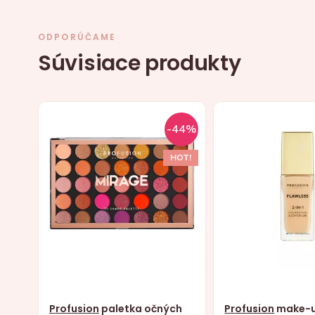
ODPORÚČAME
Súvisiace produkty
-44%
HOT!
Profusion
paletka očných
Profusion
make-u