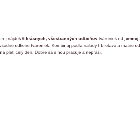
torej nájdeš
6 krásnych, všestranných odtieňov
tváreniek od
jemnej,
šedné odtiene tváreniek. Kombinuj podľa nálady trblietavé a matné odtie
 na pleti celý deň. Dobre sa s ňou pracuje a nepráši.