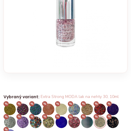
Vybraný variant:
Extra Strong MODA lak na nehty 30, 10ml
%
%
%
%
%
%
%
%
%
%
%
%
%
%
%
%
%
%
%