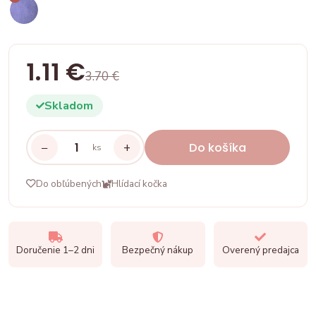
1.11 €
3.70 €
Skladom
−
+
Do košíka
ks
Do obľúbených
Hlídací kočka
Doručenie 1–2 dni
Bezpečný nákup
Overený predajca