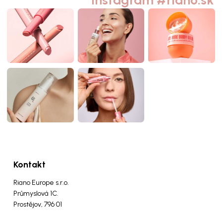
Instagram #riano.sk
Kontakt
Riano Europe s.r.o.
Průmyslová 1C.
Prostějov, 796 01