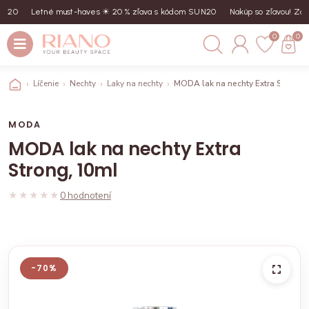
N20
Letné must-haves ☀︎ 20 % zľava s kódom SUN20
Nakúp so zľavou! Zada
0
0
Líčenie
Nechty
Laky na nechty
MODA lak na nechty Extra Strong,
MODA
MODA lak na nechty Extra
Strong, 10ml
★★★★★
★★★★★
0 hodnotení
-70%