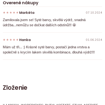
Overené nákupy
Markéta
★★★★★
★★★★★
07.10.2024
Zamilovala jsem se! Syté barvy, skvělá výdrž, snadná
údržba...nemůžu se dočkat dalších odstínů!!! 🤩
Hanka
★★★★★
★★★★★
01.06.2024
Mám už tři... :) Krásné syté barvy, postačí jedna vrstva a
společně s krycím lakem skvělá kombinace, dlouhá výdrž!!!
Zloženie