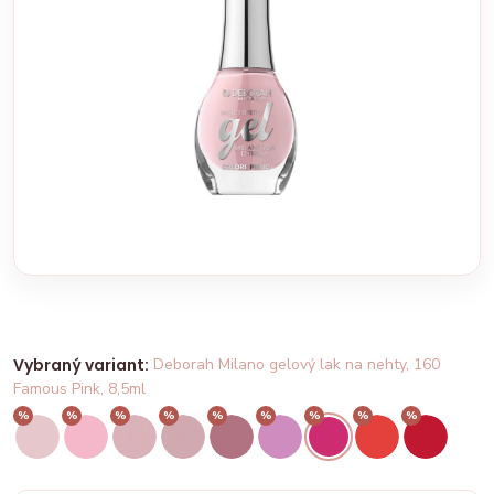
Vybraný variant:
Deborah Milano gelový lak na nehty, 160
Famous Pink, 8,5ml
%
%
%
%
%
%
%
%
%