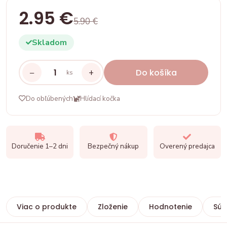
2.95 €
5.90 €
Skladom
−
+
Do košíka
ks
Do obľúbených
Hlídací kočka
Doručenie 1–2 dni
Bezpečný nákup
Overený predajca
Viac o produkte
Zloženie
Hodnotenie
Súv