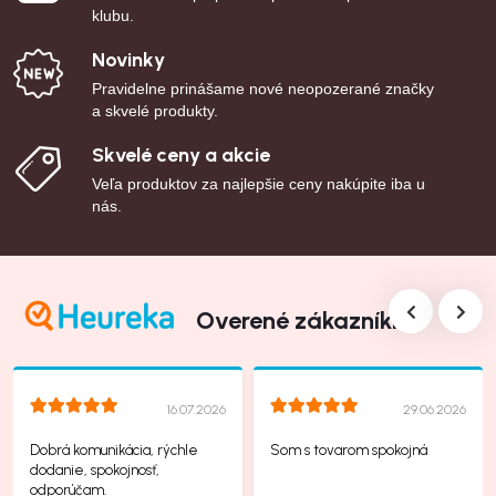
klubu.
Novinky
Pravidelne prinášame nové neopozerané značky
a skvelé produkty.
Skvelé ceny a akcie
Veľa produktov za najlepšie ceny nakúpite iba u
nás.
Overené zákazníkmi
16.07.2026
29.06.2026
Dobrá komunikácia, rýchle
Som s tovarom spokojná
dodanie, spokojnosť,
odporúčam.