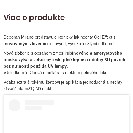
Viac o produkte
Deborah Milano predstavuje ikonický lak nechty Gel Effect s
inovovaným zložením
a novými, vysoko lesklými odtieňmi.
Nové zloženie s obsahom zmesi
rubínového a ametystového
prášku
vytvára veľkolepý
lesk, plné krytie a odolný 3D povrch
–
bez nutnosti použitia UV lampy
.
Výsledkom je žiarivá manikúra s efektom gélového laku.
Vďaka extra širokému štetcovi je aplikácia jednoduchá a nechty
získajú okamžitý 3D efekt.