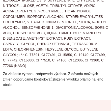
IL140922A_INGREDIENTS: BUTYL ACETATE, ETHYL ACETATE,
NITROCELLULOSE, ACETYL TRIBUTYL CITRATE, ADIPIC
ACID/NEOPENTYL GLYCOL/TRIMELLITIC ANHYDRIDE
COPOLYMER, ISOPROPYL ALCOHOL, STYRENE/ACRYLATES
COPOLYMER, STEARALKONIUM BENTONITE, SILICA, N-BUTYL
ALCOHOL, BENZOPHENONE-1, DIACETONE ALCOHOL, SORBIC
ACID, PHOSPHORIC ACID, AQUA, TRIMETHYLPENTANEDIYL
DIBENZOATE, AMETHYST EXTRACT, RUBY EXTRACT,
CAPRYLYL GLYCOL, PHENOXYETHANOL, TETRASODIUM
EDTA, CHLORPHENESIN, HEXYLENE GLYCOL, BUTYLENE
GLYCOL; +/-: CI 77891, CI 77491, CI 15850, CI 19140, CI 77499,
CI 77742, CI 15880, CI 77510, CI 74160, CI 12085, CI 73360, CI
77266 (NANO).
Za zloženie výrobku zodpovedá výrobca. Z dôvodu možných
zmien odporúčame kontrolovať zloženie výrobku priamo na jeho
obale.