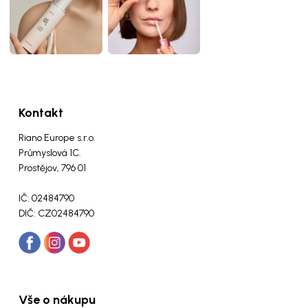
Kontakt
Riano Europe s.r.o.
Průmyslová 1C.
Prostějov, 796 01
IČ: 02484790
DIČ: CZ02484790
Vše o nákupu