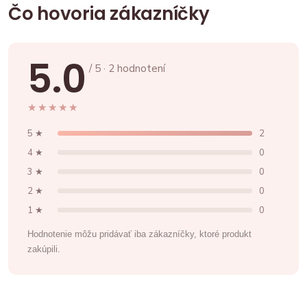
Čo hovoria zákazníčky
5.0
/ 5 · 2 hodnotení
★★★★★
★★★★★
5 ★
2
4 ★
0
3 ★
0
2 ★
0
1 ★
0
Hodnotenie môžu pridávať iba zákazníčky, ktoré produkt
zakúpili.