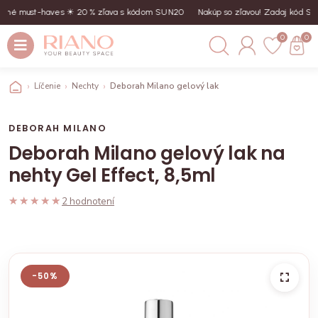
 must-haves ☀︎ 20 % zľava s kódom SUN20
Nakúp so zľavou! Zadaj kód SUN20
0
0
Líčenie
Nechty
Deborah Milano gelový lak na nehty Gel Effect, 8,5
DEBORAH MILANO
Deborah Milano gelový lak na
nehty Gel Effect, 8,5ml
★★★★★
★★★★★
2 hodnotení
-50%