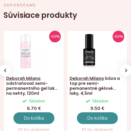
ODPORÚČAME
Súvisiace produkty
-50%
-50%
Deborah Milano
Deborah Milano
báza a
odstraňovač semi-
top pre semi-
permanentního gel laku
pemanentné gélové
na nehty, 120ml
laky, 4,5ml
Skladom
Skladom
6.70 €
9.50 €
Do košíka
Do košíka
Do obľúbených
Do obľúbených