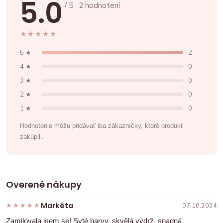
5.0
/ 5 · 2 hodnotení
★★★★★
★★★★★
5 ★
2
4 ★
0
3 ★
0
2 ★
0
1 ★
0
Hodnotenie môžu pridávať iba zákazníčky, ktoré produkt
zakúpili.
Overené nákupy
Markéta
★★★★★
★★★★★
07.10.2024
Zamilovala jsem se! Syté barvy, skvělá výdrž, snadná