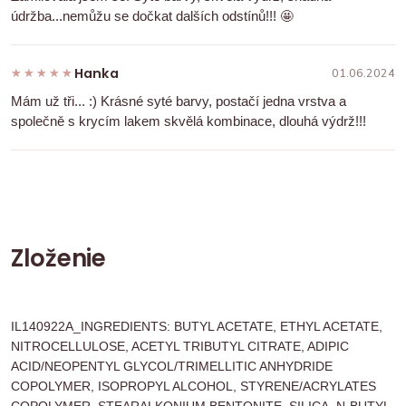
údržba...nemůžu se dočkat dalších odstínů!!! 🤩
Hanka
★★★★★
★★★★★
01.06.2024
Mám už tři... :) Krásné syté barvy, postačí jedna vrstva a
společně s krycím lakem skvělá kombinace, dlouhá výdrž!!!
Zloženie
IL140922A_INGREDIENTS: BUTYL ACETATE, ETHYL ACETATE,
NITROCELLULOSE, ACETYL TRIBUTYL CITRATE, ADIPIC
ACID/NEOPENTYL GLYCOL/TRIMELLITIC ANHYDRIDE
COPOLYMER, ISOPROPYL ALCOHOL, STYRENE/ACRYLATES
COPOLYMER, STEARALKONIUM BENTONITE, SILICA, N-BUTYL