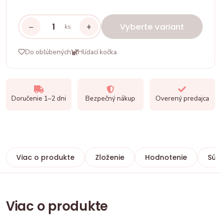
−
+
Vyberte variant
ks
Do obľúbených
Hlídací kočka
Doručenie 1–2 dni
Bezpečný nákup
Overený predajca
Viac o produkte
Zloženie
Hodnotenie
Súv
Viac o produkte