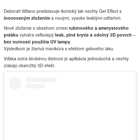
Deborah Milano predstavuje ikonický lak nechty Gel Effect s
inovovaným zložením
a novými, vysoko lesklými odtieňmi.
Nové zloženie s obsahom zmesi
rubínového a ametystového
prášku
vytvára veľkolepý
lesk, plné krytie a odolný 3D povrch
–
bez nutnosti použitia UV lampy
.
Výsledkom je žiarivá manikúra s efektom gélového laku.
Vďaka extra širokému štetcovi je aplikácia jednoduchá a nechty
získajú okamžitý 3D efekt.