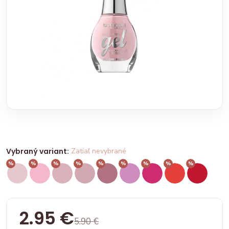
Vybraný variant:
Zatiaľ nevybrané
%
%
%
%
%
%
%
%
%
2.95 €
5.90 €