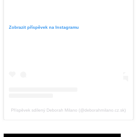
Zobrazit příspěvek na Instagramu
Příspěvek sdílený Deborah Milano (@deborahmilano.cz.sk)