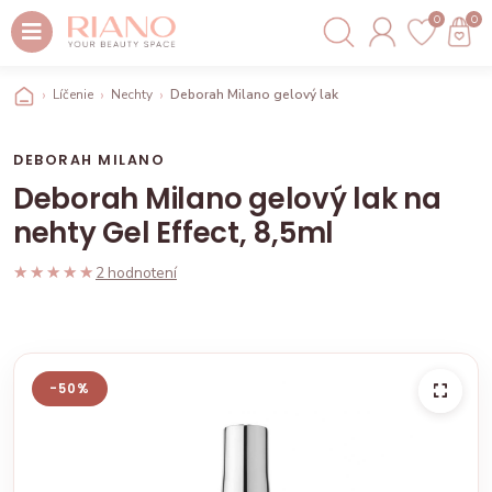
0
0
Líčenie
Nechty
Deborah Milano gelový lak na nehty Gel Effect, 8,5
DEBORAH MILANO
Deborah Milano gelový lak na
nehty Gel Effect, 8,5ml
★★★★★
★★★★★
2 hodnotení
-50%