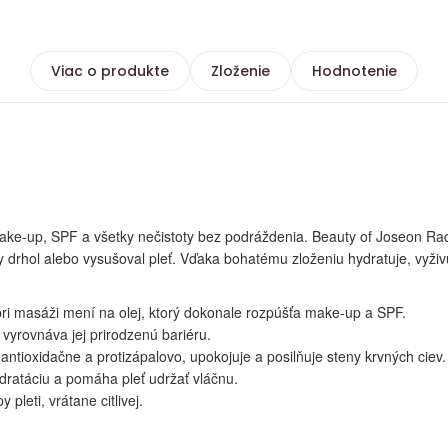
Viac o produkte
Zloženie
Hodnotenie
ni make-up, SPF a všetky nečistoty bez podráždenia. Beauty of Joseon 
y drhol alebo vysušoval pleť. Vďaka bohatému zloženiu hydratuje, vyživ
pri masáži mení na olej, ktorý dokonale rozpúšťa make-up a SPF.
 vyrovnáva jej prirodzenú bariéru.
 antioxidačne a protizápalovo, upokojuje a posilňuje steny krvných ciev.
dratáciu a pomáha pleť udržať vláčnu.
 pleti, vrátane citlivej.