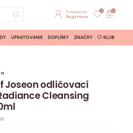
0
0
Prihlásenie
Registrácia
ADY
UPRATOVANIE
DOPLŇKY
ZNAČKY
KLUB
ON
f Joseon odličovací
Radiance Cleansing
00ml
ní