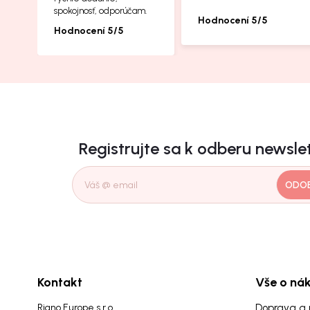
spokojnosť, odporúčam.
Hodnocení 5/5
Hodnocení 5/5
Registrujte sa k odberu newsle
ODO
Kontakt
Vše o ná
Riano Europe s.r.o.
Doprava a 