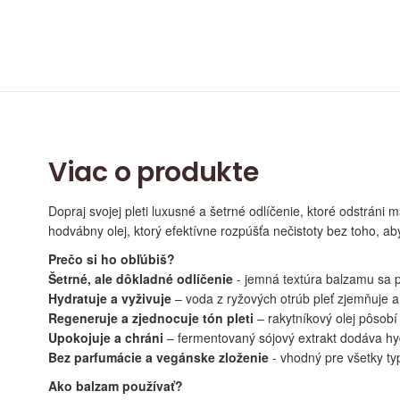
Viac o produkte
Dopraj svojej pleti luxusné a šetrné odlíčenie, ktoré odstrá
hodvábny olej, ktorý efektívne rozpúšťa nečistoty bez toho, ab
Prečo si ho obľúbiš?
Šetrné, ale dôkladné odlíčenie
- jemná textúra balzamu sa 
Hydratuje a vyživuje
– voda z ryžových otrúb pleť zjemňuje a
Regeneruje a zjednocuje tón pleti
– rakytníkový olej pôsobí
Upokojuje a chráni
– fermentovaný sójový extrakt dodáva hy
Bez parfumácie a vegánske zloženie
- vhodný pre všetky typy
Ako balzam používať?