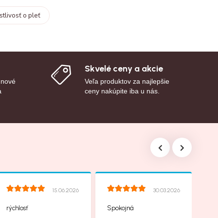
stlivosť o pleť
Skvelé ceny a akcie
 nové
Veľa produktov za najlepšie
a
ceny nakúpite iba u nás.
15.06.2026
30.03.2026
rýchlosť
Spokojná