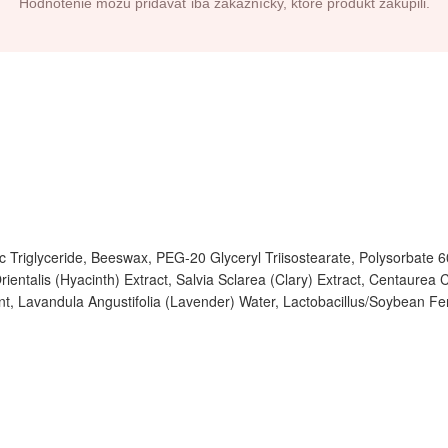
Hodnotenie môžu pridávať iba zákazníčky, ktoré produkt zakúpili.
 Triglyceride, Beeswax, PEG-20 Glyceryl Triisostearate, Polysorbate 6
ientalis (Hyacinth) Extract, Salvia Sclarea (Clary) Extract, Centaurea 
ent, Lavandula Angustifolia (Lavender) Water, Lactobacillus/Soybean F