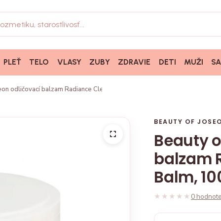
PLEŤ
TELO
VLASY
ZUBY
ZDRAVIE
DETI
MUŽI
S
eon odličovací balzam Radiance Cleansing Balm, 100ml
BEAUTY OF JOSE
Beauty o
balzam 
Balm, 1
★★★★★
★★★★★
0 hodnote