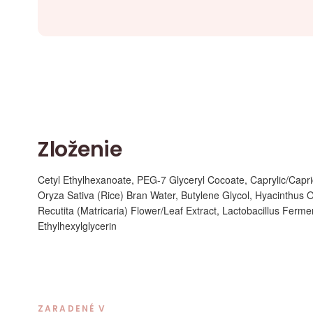
Zloženie
Cetyl Ethylhexanoate, PEG-7 Glyceryl Cocoate, Caprylic/Capric
Oryza Sativa (Rice) Bran Water, Butylene Glycol, Hyacinthus Or
Recutita (Matricaria) Flower/Leaf Extract, Lactobacillus Ferm
Ethylhexylglycerin
ZARADENÉ V