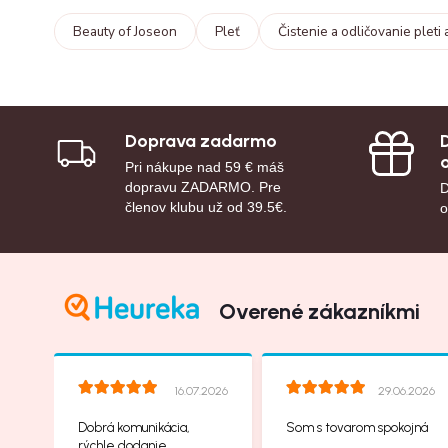
Beauty of Joseon
Pleť
Čistenie a odličovanie pleti 
Doprava zadarmo
Pri nákupe nad 59 € máš
dopravu ZADARMO. Pre
D
členov klubu už od 39.5€.
o
Overené zákazníkmi
16.07.2026
29.06.2026
Dobrá komunikácia,
Som s tovarom spokojná
rýchle dodanie,