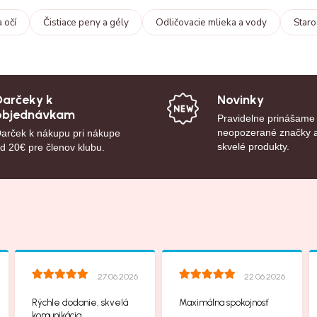
a očí
Čistiace peny a gély
Odličovacie mlieka a vody
Staro
Darčeky k
Novinky
objednávkam
Pravidelne prinášame
neopozerané značky 
arček k nákupu pri nákupe
skvelé produkty.
d 20€ pre členov klubu.
27.06.2026
22.06.2026
Rýchle dodanie, skvelá
Maximálna spokojnosť
komunikácia.