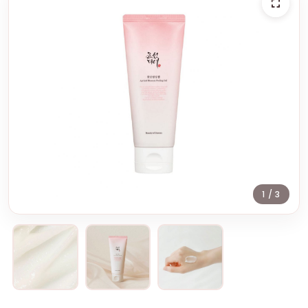
1
/ 3