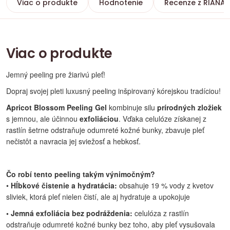
Viac o produkte
Hodnotenie
Recenze z RIANA
Viac o produkte
Jemný peeling pre žiarivú pleť!
Dopraj svojej pleti luxusný peeling inšpirovaný kórejskou tradíciou!
Apricot Blossom Peeling Gel
kombinuje silu
prírodných zložiek
s jemnou, ale účinnou
exfoliáciou
. Vďaka celulóze získanej z
rastlín šetrne odstraňuje odumreté kožné bunky, zbavuje pleť
nečistôt a navracia jej sviežosť a hebkosť.
Čo robí tento peeling takým výnimočným?
•
Hĺbkové čistenie a hydratácia:
obsahuje 19 % vody z kvetov
sliviek, ktorá pleť nielen čistí, ale aj hydratuje a upokojuje
• Jemná exfoliácia bez podráždenia:
celulóza z rastlín
odstraňuje odumreté kožné bunky bez toho, aby pleť vysušovala