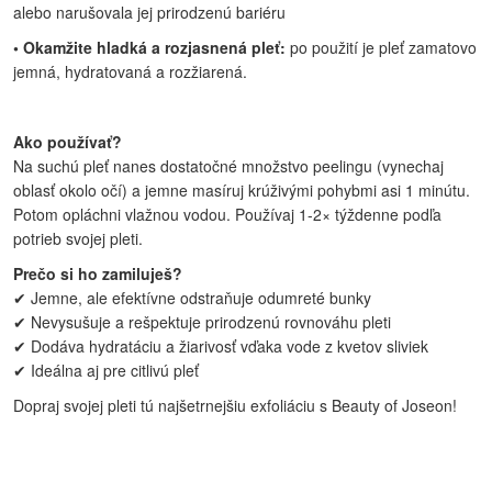
alebo narušovala jej prirodzenú bariéru
• Okamžite hladká a rozjasnená pleť:
po použití je pleť zamatovo
jemná, hydratovaná a rozžiarená.
Ako používať?
Na suchú pleť nanes dostatočné množstvo peelingu (vynechaj
oblasť okolo očí) a jemne masíruj krúživými pohybmi asi 1 minútu.
Potom opláchni vlažnou vodou. Používaj 1-2× týždenne podľa
potrieb svojej pleti.
Prečo si ho zamiluješ?
✔ Jemne, ale efektívne odstraňuje odumreté bunky
✔ Nevysušuje a rešpektuje prirodzenú rovnováhu pleti
✔ Dodáva hydratáciu a žiarivosť vďaka vode z kvetov sliviek
✔ Ideálna aj pre citlivú pleť
Dopraj svojej pleti tú najšetrnejšiu exfoliáciu s Beauty of Joseon!