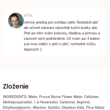
VÍŤA
Jemný peeling pro exfoliaci pleti. Nedráždí pleť
ale účinně odstraní odumřelé kožní buňky atd.
Pleť po něm mám krásnou, hladkou a jemnou a
zároveň není podrážděná. Už mám asi 3 balení
a je mou stálicí v péči o pleť, rozhodně můžu
doporučit :)
Zloženie
INGREDIENTS: Water, Prunus Mume Flower Water, Cellulose,
Methylpropanediol, 1-2-Hexanediol, Carbomer, Arginine,
Ethylhexylglycerin, Allantoin, Sorbitol, Disodium Edta, Pirus Malus