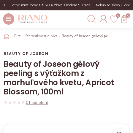
Letné must-haves ☀︎ 20 % zľava s kódom SUN20
Nakúp so zľavou! Zadaj k
0
0
Pleť
Starostlivosť o pleť
Beauty of Joseon gélový peeling s výťažk
BEAUTY OF JOSEON
Beauty of Joseon gélový
peeling s výťažkom z
marhuľového kvetu, Apricot
Blossom, 100ml
★★★★★
★★★★★
0 hodnotení