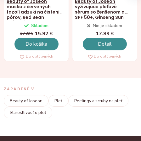
Beauty of Joseon
Beauty of Joseon
maska ​​z červených
vyživujúce pleťové
fazolí adzuki na čistenie
sérum so ženšenom a
pórov, Red Bean
SPF 50+, Ginseng Sun
Refreshing Pore Mask,
Serum, 50ml
Skladom
Nie je skladom
140 ml
15.92 €
17.89 €
19.89 €
Do košíka
Detail
Do obľúbených
Do obľúbených
ZARADENÉ V
Beauty of Joseon
Pleť
Peelingy a scruby na pleť
Starostlivosť o pleť