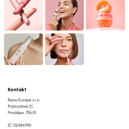
Kontakt
Riano Europe s.r.o.
Průmyslová 1C.
Prostějov, 796 01
IČ: 02484790