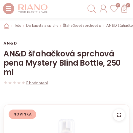
0
0
Telo
Do kúpeľa a sprchy
Šľahačkové sprchové peny
AN&D šľahačkov
AN&D
AN&D šľahačková sprchová
pena Mystery Blind Bottle, 250
ml
★★★★★
★★★★★
0 hodnotení
NOVINKA