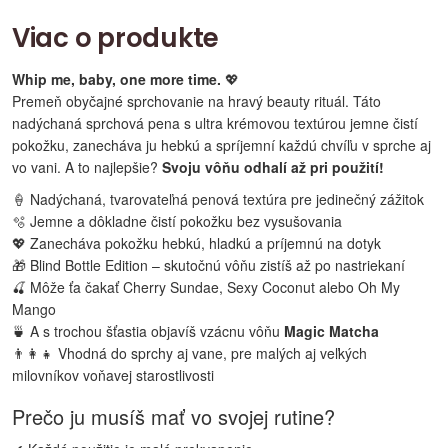
Viac o produkte
Whip me, baby, one more time.
💖
Premeň obyčajné sprchovanie na hravý beauty rituál. Táto
nadýchaná sprchová pena s ultra krémovou textúrou jemne čistí
pokožku, zanecháva ju hebkú a spríjemní každú chvíľu v sprche aj
vo vani. A to najlepšie?
Svoju vôňu odhalí až pri použití!
🍦 Nadýchaná, tvarovateľná penová textúra pre jedinečný zážitok
🫧 Jemne a dôkladne čistí pokožku bez vysušovania
💖 Zanecháva pokožku hebkú, hladkú a príjemnú na dotyk
🎁 Blind Bottle Edition – skutočnú vôňu zistíš až po nastriekaní
🍒 Môže ťa čakať Cherry Sundae, Sexy Coconut alebo Oh My
Mango
🍵 A s trochou šťastia objavíš vzácnu vôňu
Magic Matcha
👨‍👩‍👧 Vhodná do sprchy aj vane, pre malých aj veľkých
milovníkov voňavej starostlivosti
Prečo ju musíš mať vo svojej rutine?