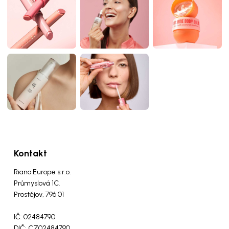
Kontakt
Riano Europe s.r.o.
Průmyslová 1C.
Prostějov, 796 01
IČ: 02484790
DIČ: CZ02484790