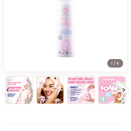
1
/ 6