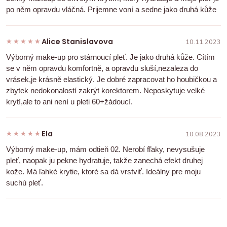
po něm opravdu vláčná. Prijemne voní a sedne jako druhá kůže
Alice Stanislavova
★★★★★
★★★★★
10.11.2023
Výborný make-up pro stárnoucí pleť. Je jako druhá kůže. Cítím
se v něm opravdu komfortně, a opravdu sluší,nezaleza do
vrásek,je krásně elastický. Je dobré zapracovat ho houbičkou a
zbytek nedokonalostí zakrýt korektorem. Neposkytuje velké
krytí,ale to ani není u pleti 60+žádoucí.
Ela
★★★★★
★★★★★
10.08.2023
Výborný make-up, mám odtieň 02. Nerobí fľaky, nevysušuje
pleť, naopak ju pekne hydratuje, takže zanechá efekt druhej
kože. Má ľahké krytie, ktoré sa dá vrstviť. Ideálny pre moju
suchú pleť.