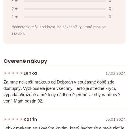
3 ★
0
2 ★
0
1 ★
0
Hodnotenie môžu pridávať iba zákazníčky, ktoré produkt
zakúpili.
Overené nákupy
Lenka
★★★★★
★★★★★
17.03.2024
Za mne nejlepší makeup od Deborah v současné době zde
dostupný. Vyzkoušela jsem všechny. Tento je středně krycí,
vypadá přirozeně a mě tedy nádherně jemně jakoby vanilkově
voní. Mám odstín 02.
Katrin
★★★★★
★★★★★
05.01.2024
Lehký makeup se skvělým krytím, který hydratuje a moje pleť je