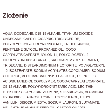
Zloženie
AQUA, DODECANE, C15-19 ALKANE, TITANIUM DIOXIDE,
UNDECANE, CAPRYLIC/CAPRIC TRIGLYCERIDE,
POLYGLYCERYL-6 POLYRICINOLATE, TRIHEPTANOIN,
PENTYLENE GLYCOL, PROPANEDIOL, COCO
CAPRYLATE/CAPRATE, NYLON-11, POLYGLYCERYL-2-
DIPOLYHYDROXYSTEARATE, SACCHAROMYCES FERMENT,
TRIDECANE, DISTEARDIMONIUM HECTORITE, POLYGLYCERYL
– 2 ISOSTEARATE, SODIUM ACRYLATES COPOLYMER, SODIUM
CHLORIDE, ALOE BARBADENSIS LEAF JUICE, DILINOLEIC
ACID/BUTANEDIOL COPOLYMER, COCO-CAPRYLATE/CAPRATE,
C9-12 ALKANE, POLYHYDROXYSTEARIC ACID, LECITHIN,
ETHYLHEXYLGLYCERIN, ALUMINA, STEARIC ACID, ALUMINUM
HYDROXIDE, LAUROYL LYSINE, TOCOPHEROL, ETHYL
VANILLIN, DISODIUM EDTA, SODIUM LAUROYL GLUTAMATE,
HELIANTHUS ANNUUS SEED OIL, CASTOR OIL/IPDI