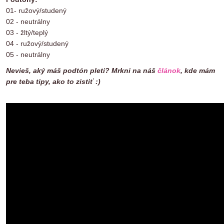
01- ružový/studený
02 - neutrálny
03 - žltý/teplý
04 - ružový/studený
05 - neutrálny
Nevieš, aký máš podtón pleti? Mrkni na náš
článok
, kde mám
pre teba tipy, ako to zistiť :)