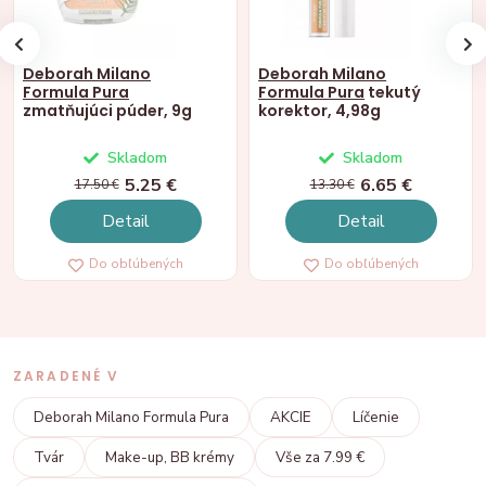
Deborah Milano
Deborah Milano
Formula Pura
Formula Pura
tekutý
zmatňujúci púder, 9g
korektor, 4,98g
Skladom
Skladom
5.25 €
6.65 €
17.50 €
13.30 €
Detail
Detail
Do obľúbených
Do obľúbených
ZARADENÉ V
Deborah Milano Formula Pura
AKCIE
Líčenie
Tvár
Make-up, BB krémy
Vše za 7.99 €