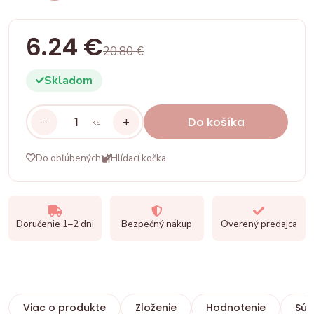
6.24 €
20.80 €
Skladom
−
+
Do košíka
ks
Do obľúbených
Hlídací kočka
Doručenie 1–2 dni
Bezpečný nákup
Overený predajca
Viac o produkte
Zloženie
Hodnotenie
Súv