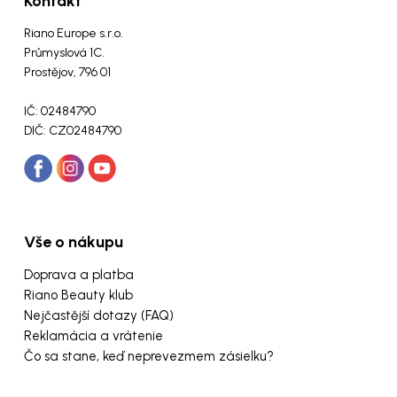
Kontakt
Riano Europe s.r.o.
Průmyslová 1C.
Prostějov, 796 01
IČ: 02484790
DIČ: CZ02484790
Vše o nákupu
Doprava a platba
Riano Beauty klub
Nejčastější dotazy (FAQ)
Reklamácia a vrátenie
Čo sa stane, keď neprevezmem zásielku?