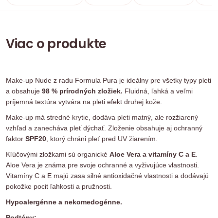
Viac o produkte
Make-up Nude z radu Formula Pura je ideálny pre všetky typy pleti
a obsahuje
98 % prírodných zložiek.
Fluidná, ľahká a veľmi
príjemná textúra vytvára na pleti efekt druhej kože.
Make-up má stredné krytie, dodáva pleti matný, ale rozžiarený
vzhľad a zanecháva pleť dýchať. Zloženie obsahuje aj ochranný
faktor
SPF20
, ktorý chráni pleť pred UV žiarením.
Kľúčovými zložkami sú organické
Aloe Vera a vitamíny C a E
.
Aloe Vera je známa pre svoje ochranné a vyživujúce vlastnosti.
Vitamíny C a E majú zasa silné antioxidačné vlastnosti a dodávajú
pokožke pocit ľahkosti a pružnosti.
Hypoalergénne a nekomedogénne.
Podtóny: