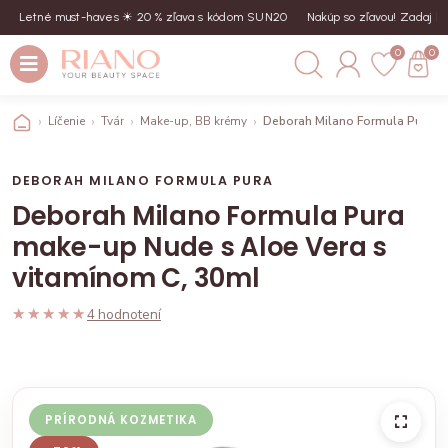
Letné must-haves ☀︎ 20 % zľava s kódom SUN20
Nakúp so zľavou! Zadaj kód
0
0
Líčenie
Tvár
Make-up, BB krémy
Deborah Milano Formula Pura ma
DEBORAH MILANO FORMULA PURA
Deborah Milano Formula Pura
make-up Nude s Aloe Vera s
vitamínom C, 30ml
★★★★★
★★★★★
4 hodnotení
PRÍRODNÁ KOZMETIKA